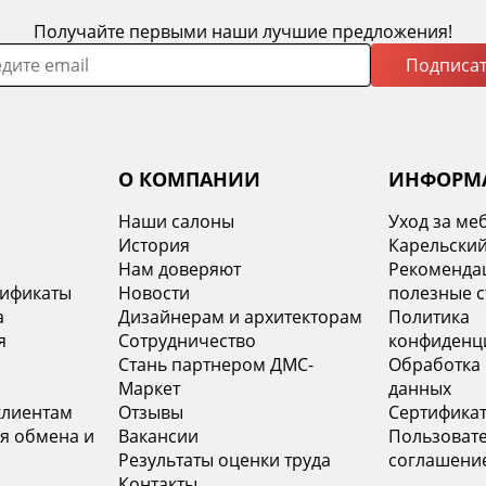
Получайте первыми наши лучшие предложения!
Подписат
О КОМПАНИИ
ИНФОРМ
Наши салоны
Уход за ме
История
Карельский
х
Нам доверяют
Рекомендац
тификаты
Новости
полезные с
а
Дизайнерам и архитекторам
Политика
я
Сотрудничество
конфиденц
Стань партнером ДМС-
Обработка
Маркет
данных
клиентам
Отзывы
Сертифика
я обмена и
Вакансии
Пользоват
Результаты оценки труда
соглашени
Контакты