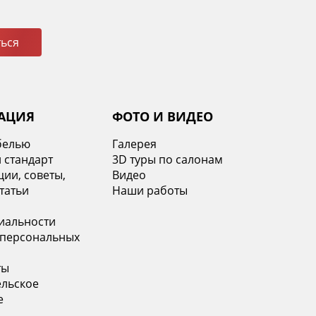
ься
АЦИЯ
ФОТО И ВИДЕО
белью
Галерея
 стандарт
3D туры по салонам
ии, советы,
Видео
татьи
Наши работы
иальности
 персональных
ты
ельское
е