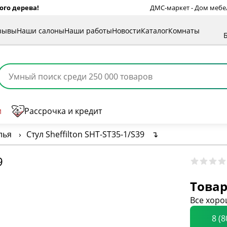
ого дерева!
ДМС-маркет - Дом мебели
зывы
Наши салоны
Наши работы
Новости
Каталог
Комнаты
и
Рассрочка и кредит
лья
›
Стул Sheffilton SHT-ST35-1/S39
↴
9
Товар
Все хоро
8 (