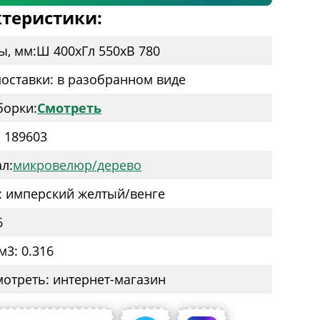
теристики:
ы, мм:
Ш 400
x
Гл 550
x
В 780
оставки: в разобранном виде
борки:
Смотреть
: 189603
л:
микровелюр/дерево
: имперский желтый/венге
6
м3: 0.316
мотреть: интернет-магазин