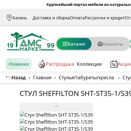
Крупнейший портал мебели из натуральн
Казань
Доставка и сборка
Оплата
Рассрочка и кредит
От
Каталог
Комнаты
Новинки
Распродажа
Коллекции
Акци
Назад
›
Главная
›
Стулья/табуреты/кресла
›
Сту
СТУЛ SHEFFILTON SHT-ST35-1/S3