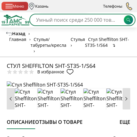
Спб с 10:00 до 21:00
Меню
Казань
Телефоны
Назад
›
Главная
›
Стулья/
Стулья
Стул Sheffilton SHT-
табуреты/кресла
›
ST35-1/S64
↴
›
СТУЛ SHEFFILTON SHT-ST35-1/S64
В избранное
ОПИСАНИЕ
ОТЗЫВЫ О ТОВАРЕ
ЕЩЕ