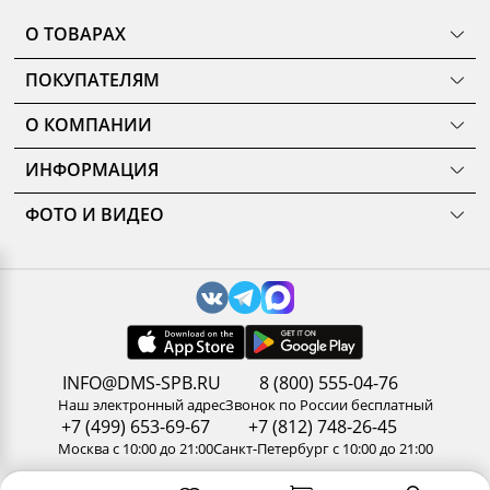
О ТОВАРАХ
ТОВАРЫ
ПОКУПАТЕЛЯМ
КОМНАТЫ
Как сделать заказ
КОЛЛЕКЦИИ
О КОМПАНИИ
Оплата
НОВИНКИ
Наши салоны
О ценах и скидках
РАСПРОДАЖА
ИНФОРМАЦИЯ
История
Подарочные сертификаты
АКЦИИ
Уход за мебелью
Нам доверяют
Доставка и сборка
ФОТО И ВИДЕО
Карельский стандарт
Новости
Замер помещения
Галерея
Рекомендации, советы, полезные статьи
Дизайнерам и архитекторам
Доп. услуги
3D туры по салонам
Политика конфиденциальности
Сотрудничество
Гарантия
Видео
Обработка персональных данных
Стань партнером ДМС-Маркет
Корпоративным клиентам
Наши работы
Сертификаты
Отзывы
Правила и условия обмена и возврата товара
Пользовательское соглашение
Вакансии
Результаты оценки труда
INFO@DMS-SPB.RU
8 (800) 555-04-76
Контакты
Наш электронный адрес
Звонок по России бесплатный
+7 (499) 653-69-67
+7 (812) 748-26-45
Москва с 10:00 до 21:00
Санкт-Петербург с 10:00 до 21:00