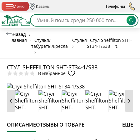
Спб с 10:00 до 21:00
Меню
Казань
Телефоны
Назад
›
Главная
›
Стулья/
Стулья
Стул Sheffilton SHT-
табуреты/кресла
›
ST34-1/S38
↴
›
СТУЛ SHEFFILTON SHT-ST34-1/S38
В избранное
ОПИСАНИЕ
ОТЗЫВЫ О ТОВАРЕ
ЕЩЕ