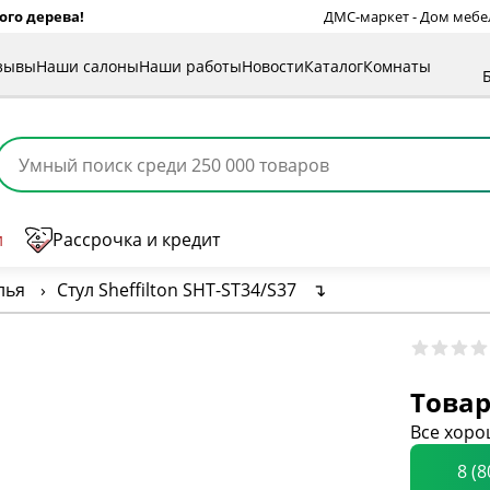
ого дерева!
ДМС-маркет - Дом мебели
зывы
Наши салоны
Наши работы
Новости
Каталог
Комнаты
и
Рассрочка и кредит
лья
›
Стул Sheffilton SHT-ST34/S37
↴
Товар
Все хоро
8 (