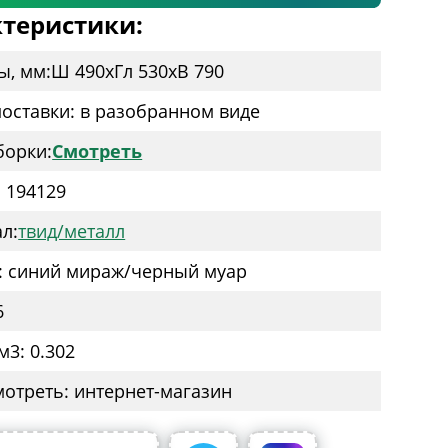
теристики:
ы, мм:
Ш 490
x
Гл 530
x
В 790
оставки: в разобранном виде
борки:
Смотреть
: 194129
л:
твид/металл
: синий мираж/черный муар
6
м3: 0.302
мотреть: интернет-магазин