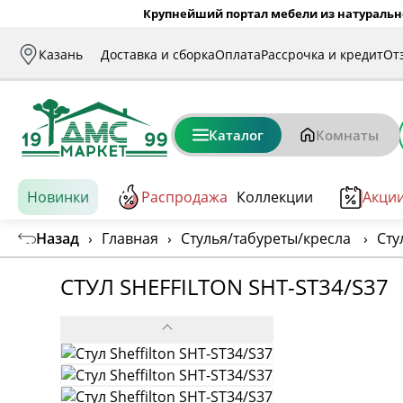
Крупнейший портал мебели из натуральн
Казань
Доставка и сборка
Оплата
Рассрочка и кредит
От
Каталог
Комнаты
Новинки
Распродажа
Коллекции
Акци
Назад
›
Главная
›
Стулья/табуреты/кресла
›
Сту
СТУЛ SHEFFILTON SHT-ST34/S37