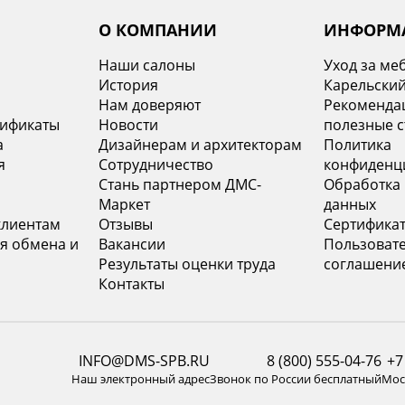
О КОМПАНИИ
ИНФОРМ
Наши салоны
Уход за ме
История
Карельский
х
Нам доверяют
Рекомендац
тификаты
Новости
полезные с
а
Дизайнерам и архитекторам
Политика
я
Сотрудничество
конфиденц
Стань партнером ДМС-
Обработка
Маркет
данных
клиентам
Отзывы
Сертифика
я обмена и
Вакансии
Пользоват
Результаты оценки труда
соглашени
Контакты
INFO@DMS-SPB.RU
8 (800) 555-04-76
+7
Наш электронный адрес
Звонок по России бесплатный
Моск