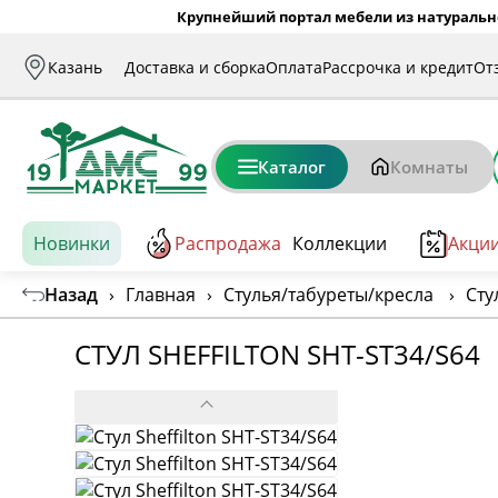
Крупнейший портал мебели из натуральн
Казань
Доставка и сборка
Оплата
Рассрочка и кредит
От
Каталог
Комнаты
Новинки
Распродажа
Коллекции
Акци
Назад
›
Главная
›
Стулья/табуреты/кресла
›
Сту
СТУЛ SHEFFILTON SHT-ST34/S64