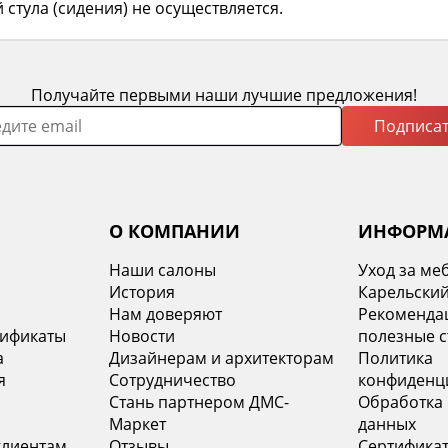
 стула (сидения) не осуществляется.
Получайте первыми наши лучшие предложения!
Подписат
О КОМПАНИИ
ИНФОРМ
Наши салоны
Уход за ме
История
Карельский
х
Нам доверяют
Рекомендац
тификаты
Новости
полезные с
а
Дизайнерам и архитекторам
Политика
я
Сотрудничество
конфиденц
Стань партнером ДМС-
Обработка
Маркет
данных
клиентам
Отзывы
Сертифика