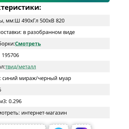
теристики:
ы, мм:
Ш 490
x
Гл 500
x
В 820
оставки: в разобранном виде
борки:
Смотреть
: 195706
л:
твид/металл
: синий мираж/черный муар
6
м3: 0.296
мотреть: интернет-магазин