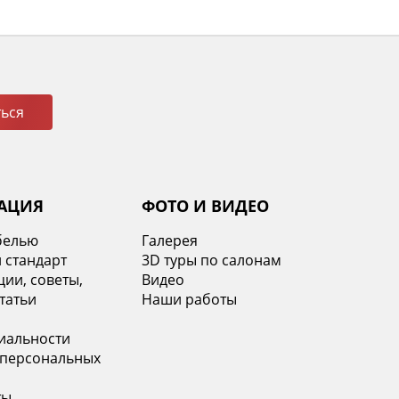
ься
АЦИЯ
ФОТО И ВИДЕО
белью
Галерея
 стандарт
3D туры по салонам
ии, советы,
Видео
татьи
Наши работы
иальности
 персональных
ты