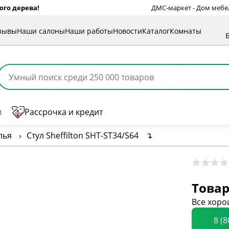
ого дерева!
ДМС-маркет - Дом мебели
зывы
Наши салоны
Наши работы
Новости
Каталог
Комнаты
и
Рассрочка и кредит
лья
›
Стул Sheffilton SHT-ST34/S64
↴
Товар
Все хоро
8 (