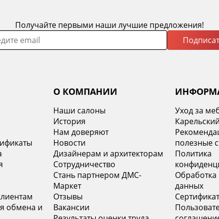
Получайте первыми наши лучшие предложения!
Подписат
О КОМПАНИИ
ИНФОРМ
Наши салоны
Уход за ме
История
Карельский
х
Нам доверяют
Рекомендац
тификаты
Новости
полезные с
а
Дизайнерам и архитекторам
Политика
я
Сотрудничество
конфиденц
Стань партнером ДМС-
Обработка
Маркет
данных
клиентам
Отзывы
Сертифика
я обмена и
Вакансии
Пользоват
Результаты оценки труда
соглашени