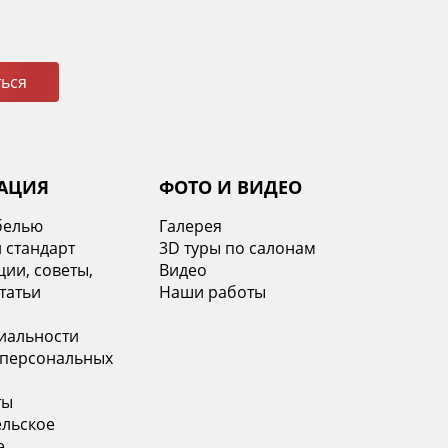
ься
АЦИЯ
ФОТО И ВИДЕО
белью
Галерея
 стандарт
3D туры по салонам
ии, советы,
Видео
татьи
Наши работы
иальности
 персональных
ты
ельское
е