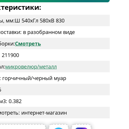
теристики:
ы, мм:
Ш 540
x
Гл 580
x
В 830
оставки: в разобранном виде
борки:
Смотреть
: 211900
л:
микровелюр/металл
: горчичный/черный муар
6
м3: 0.382
мотреть: интернет-магазин