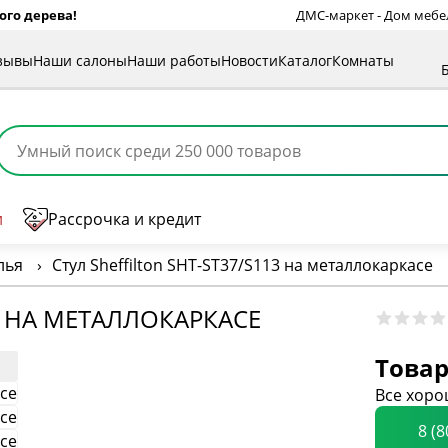
ого дерева!
ДМС-маркет - Дом мебели
зывы
Наши салоны
Наши работы
Новости
Каталог
Комнаты
и
Рассрочка и кредит
лья
›
Стул Sheffilton SHT-ST37/S113 на металлокаркасе
13 НА МЕТАЛЛОКАРКАСЕ
Товар
Все хоро
8 (