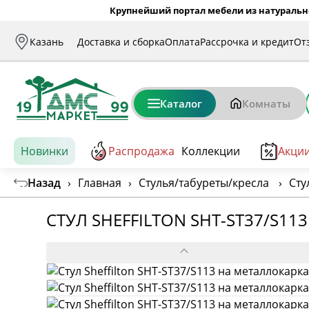
Крупнейший портал мебели из натуральн
Казань
Доставка и сборка
Оплата
Рассрочка и кредит
От
Каталог
Комнаты
Новинки
Распродажа
Коллекции
Акци
Назад
›
Главная
›
Стулья/табуреты/кресла
›
Сту
СТУЛ SHEFFILTON SHT-ST37/S1