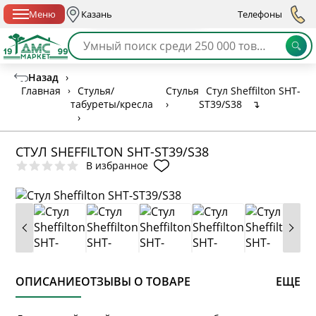
Спб с 10:00 до 21:00
Меню
Казань
Телефоны
Назад
›
Главная
›
Стулья/
Стулья
Стул Sheffilton SHT-
табуреты/кресла
›
ST39/S38
↴
›
СТУЛ SHEFFILTON SHT-ST39/S38
В избранное
ОПИСАНИЕ
ОТЗЫВЫ О ТОВАРЕ
ЕЩЕ