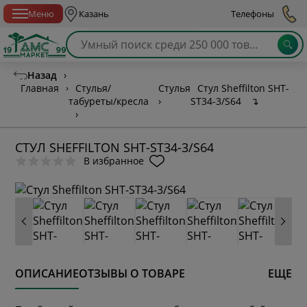
Спб с 10:00 до 21:00
Меню
Казань
Телефоны
Назад
›
Главная
›
Стулья/
Стулья
Стул Sheffilton SHT-
табуреты/кресла
›
ST34-3/S64
↴
›
СТУЛ SHEFFILTON SHT-ST34-3/S64
В избранное
ОПИСАНИЕ
ОТЗЫВЫ О ТОВАРЕ
ЕЩЕ