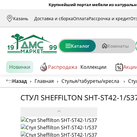
Крупнейший портал мебели из натуральн
Казань
Доставка и сборка
Оплата
Рассрочка и кредит
От
Каталог
Комнаты
Новинки
Распродажа
Коллекции
Акци
Назад
›
Главная
›
Стулья/табуреты/кресла
›
Сту
СТУЛ SHEFFILTON SHT-ST42-1/S3