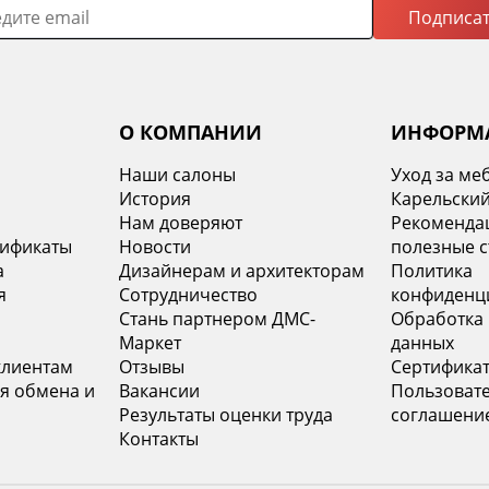
Подписат
О КОМПАНИИ
ИНФОРМ
Наши салоны
Уход за ме
История
Карельский
х
Нам доверяют
Рекомендац
тификаты
Новости
полезные с
а
Дизайнерам и архитекторам
Политика
я
Сотрудничество
конфиденц
Стань партнером ДМС-
Обработка
Маркет
данных
клиентам
Отзывы
Сертифика
я обмена и
Вакансии
Пользоват
Результаты оценки труда
соглашени
Контакты