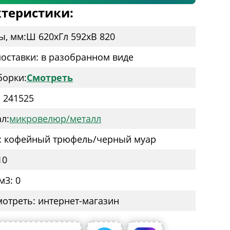
теристики:
ы, мм:
Ш 620
x
Гл 592
x
В 820
оставки: в разобранном виде
борки:
Смотреть
: 241525
л:
микровелюр/металл
: кофейный трюфель/черный муар
10
м3: 0
мотреть: интернет-магазин