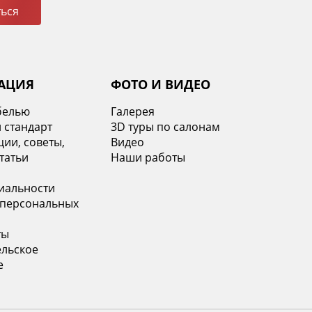
ься
АЦИЯ
ФОТО И ВИДЕО
белью
Галерея
 стандарт
3D туры по салонам
ии, советы,
Видео
татьи
Наши работы
иальности
 персональных
ты
ельское
е