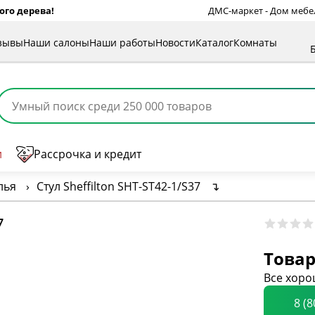
ого дерева!
ДМС-маркет - Дом мебели
зывы
Наши салоны
Наши работы
Новости
Каталог
Комнаты
и
Рассрочка и кредит
лья
›
Стул Sheffilton SHT-ST42-1/S37
↴
7
Товар
Все хоро
8 (