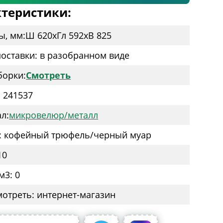
теристики:
ы, мм:
Ш 620
x
Гл 592
x
В 825
оставки: в разобранном виде
борки:
Смотреть
: 241537
л:
микровелюр/металл
: кофейный трюфель/черный муар
10
м3: 0
мотреть: интернет-магазин