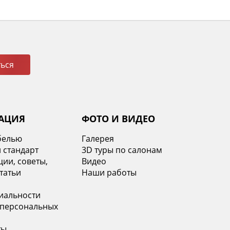
ься
АЦИЯ
ФОТО И ВИДЕО
белью
Галерея
 стандарт
3D туры по салонам
ии, советы,
Видео
татьи
Наши работы
иальности
 персональных
ты