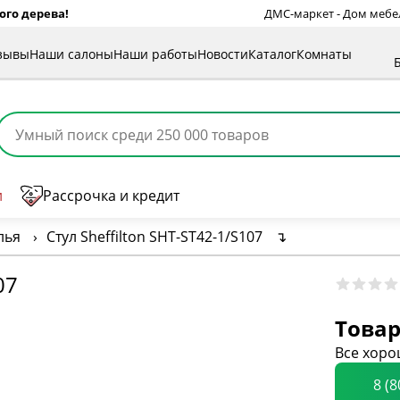
ого дерева!
ДМС-маркет - Дом мебели
зывы
Наши салоны
Наши работы
Новости
Каталог
Комнаты
и
Рассрочка и кредит
лья
›
Стул Sheffilton SHT-ST42-1/S107
↴
07
Товар
Все хоро
8 (