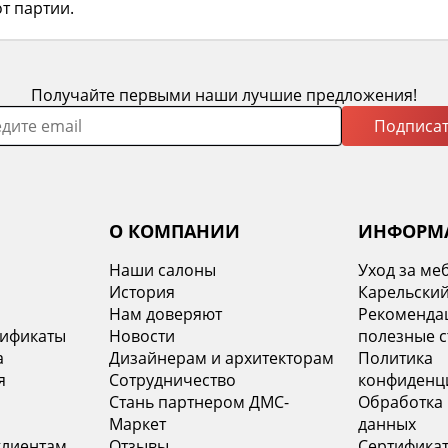
т партии.
Получайте первыми наши лучшие предложения!
Подписат
О КОМПАНИИ
ИНФОРМ
Наши салоны
Уход за ме
История
Карельский
х
Нам доверяют
Рекомендац
тификаты
Новости
полезные с
а
Дизайнерам и архитекторам
Политика
я
Сотрудничество
конфиденц
Стань партнером ДМС-
Обработка
Маркет
данных
клиентам
Отзывы
Сертифика