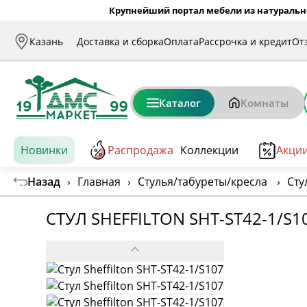
Крупнейший портал мебели из натуральн
Казань
Доставка и сборка
Оплата
Рассрочка и кредит
От
Каталог
Комнаты
Новинки
Распродажа
Коллекции
Акци
Назад
›
Главная
›
Стулья/табуреты/кресла
›
Сту
СТУЛ SHEFFILTON SHT-ST42-1/S1