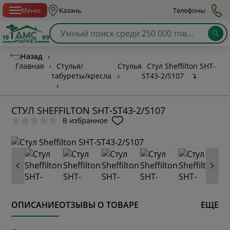
Спб с 10:00 до 21:00
Меню
Казань
Телефоны
Назад
›
Главная
›
Стулья/
Стулья
Стул Sheffilton SHT-
табуреты/кресла
›
ST43-2/S107
↴
›
СТУЛ SHEFFILTON SHT-ST43-2/S107
В избранное
ОПИСАНИЕ
ОТЗЫВЫ О ТОВАРЕ
ЕЩЕ