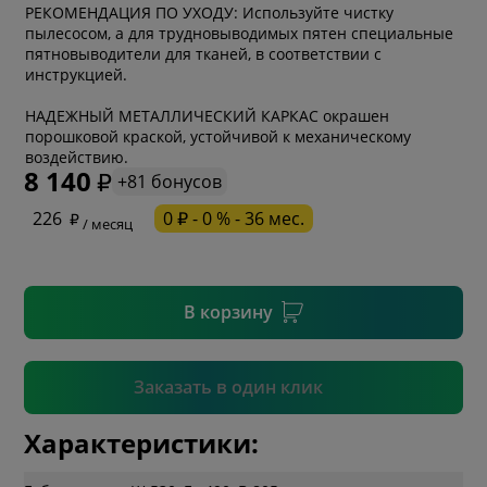
РЕКОМЕНДАЦИЯ ПО УХОДУ: Используйте чистку
пылесосом, а для трудновыводимых пятен специальные
пятновыводители для тканей, в соответствии с
инструкцией.
НАДЕЖНЫЙ МЕТАЛЛИЧЕСКИЙ КАРКАС окрашен
* обязательное поле
порошковой краской, устойчивой к механическому
воздействию.
8 140
+81 бонусов
* необязательное поле
226
0 ₽ - 0 % - 36 мес.
/ месяц
* необязательное поле
В корзину
Подтвердить
Заказать в один клик
Характеристики: