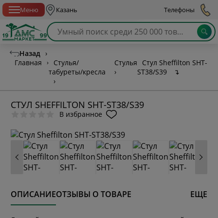
Спб с 10:00 до 21:00
Меню
Казань
Телефоны
Назад
›
Главная
›
Стулья/
Стулья
Стул Sheffilton SHT-
табуреты/кресла
›
ST38/S39
↴
›
СТУЛ SHEFFILTON SHT-ST38/S39
В избранное
ОПИСАНИЕ
ОТЗЫВЫ О ТОВАРЕ
ЕЩЕ