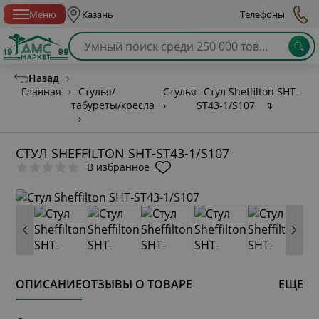
Спб с 10:00 до 21:00
Меню
Казань
Телефоны
Назад
›
Главная
›
Стулья/
Стулья
Стул Sheffilton SHT-
табуреты/кресла
›
ST43-1/S107
↴
›
СТУЛ SHEFFILTON SHT-ST43-1/S107
В избранное
ОПИСАНИЕ
ОТЗЫВЫ О ТОВАРЕ
ЕЩЕ