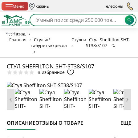
Спб с 10:00 до 21:00
Меню
Казань
Телефоны
Назад
›
Главная
›
Стулья/
Стулья
Стул Sheffilton SHT-
табуреты/кресла
›
ST38/S107
↴
›
СТУЛ SHEFFILTON SHT-ST38/S107
В избранное
ОПИСАНИЕ
ОТЗЫВЫ О ТОВАРЕ
ЕЩЕ