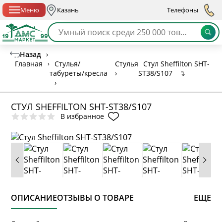
Спб с 10:00 до 21:00
Меню
Казань
Телефоны
Назад
›
Главная
›
Стулья/
Стулья
Стул Sheffilton SHT-
табуреты/кресла
›
ST38/S107
↴
›
СТУЛ SHEFFILTON SHT-ST38/S107
В избранное
ОПИСАНИЕ
ОТЗЫВЫ О ТОВАРЕ
ЕЩЕ