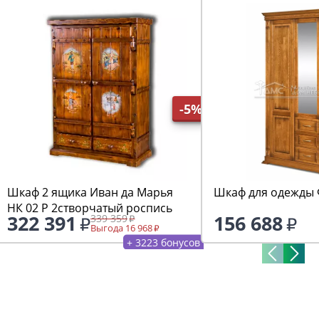
-5%
Шкаф 2 ящика Иван да Марья
Шкаф для одежды 
НК 02 Р 2створчатый роспись
322 391
156 688
339 359
Выгода 16 968
+ 3223 бонусов