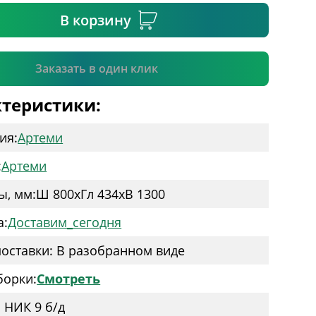
В корзину
Подтвердить
Заказать в один клик
теристики:
ия:
Артеми
:
Артеми
ы, мм:
Ш 800
x
Гл 434
x
В 1300
а:
Доставим_сегодня
оставки: В разобранном виде
борки:
Смотреть
: НИК 9 б/д