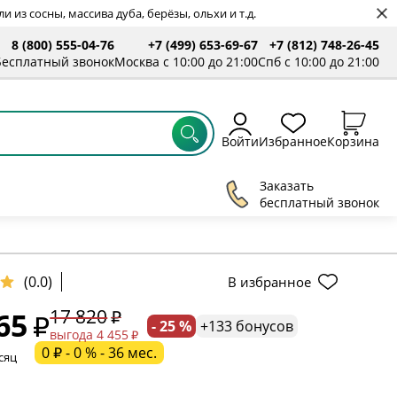
 из сосны, массива дуба, берёзы, ольхи и т.д.
8 (800) 555-04-76
+7 (499) 653-69-67
+7 (812) 748-26-45
Бесплатный звонок
Москва с 10:00 до 21:00
Спб с 10:00 до 21:00
Войти
Избранное
Корзина
Заказать
бесплатный звонок
ельное поле
(0.0)
В избранное
17 820
65
- 25 %
+133 бонусов
ательное поле
выгода 4 455
0 ₽ - 0 % - 36 мес.
сяц
ательное поле