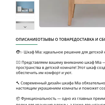
ОПИСАНИЕ
ОТЗЫВЫ О ТОВАРЕ
ДОСТАВКА И СБ
🧒✨ Шкаф Mia: идеальное решение для детской 
👷‍♂️ Представляем вашему вниманию шкаф Mia
пространства в детской комнате! Этот шкаф соз
обеспечить им комфорт и уют.
🔨 Современный дизайн шкафа Mia обязательно
настоящим украшением комнаты и поможет соз
📦 Функциональность — одно из главных преим
полки для хранения одежды, а также две штанги