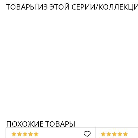
ТОВАРЫ ИЗ ЭТОЙ СЕРИИ/КОЛЛЕКЦ
-25%
Кровать-маятник белый Albero
Стул облако Д
НИК 2б
(выставочный 
19 838
2 108
26 450
2 81
Выгода 6 612
Выгод
+ 198 бонусов