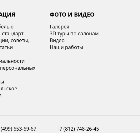
ься
АЦИЯ
ФОТО И ВИДЕО
белью
Галерея
 стандарт
3D туры по салонам
ии, советы,
Видео
татьи
Наши работы
иальности
 персональных
ты
ельское
е