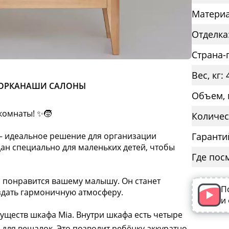
Материа
Отделка
Страна-
Вес, кг: 
ОРКА
НАШИ САЛОНЫ
Объем, 
комнаты! ✨🧒
Количес
 — идеальное решение для организации
Гаранти
дан специально для маленьких детей, чтобы
Где пос
 понравится вашему малышу. Он станет
П
дать гармоничную атмосферу.
и
уществ шкафа Mia. Внутри шкафа есть четыре
 для вешалок. Это позволит ребёнку аккуратно