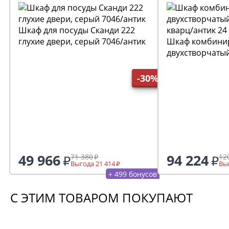
ПОХОЖИЕ ТОВАРЫ
Шкаф для посуды Сканди 222
глухие двери, серый 7046/антик
Шкаф комбини
двухстворчаты
кварц/антик 24
-30%
49 966
94 224
71 380
12
Выгода 21 414
Выг
+ 499 бонусов
С ЭТИМ ТОВАРОМ ПОКУПАЮТ