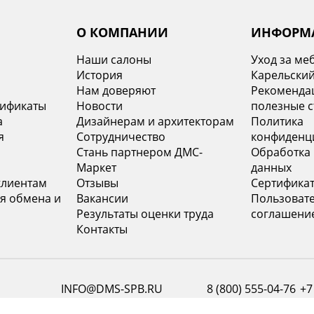
Получайте первыми наши лучшие предложения!
Подписат
О КОМПАНИИ
ИНФОРМ
Наши салоны
Уход за ме
История
Карельский
х
Нам доверяют
Рекомендац
тификаты
Новости
полезные с
а
Дизайнерам и архитекторам
Политика
я
Сотрудничество
конфиденц
Стань партнером ДМС-
Обработка
Маркет
данных
клиентам
Отзывы
Сертифика
я обмена и
Вакансии
Пользоват
Результаты оценки труда
соглашени
Контакты