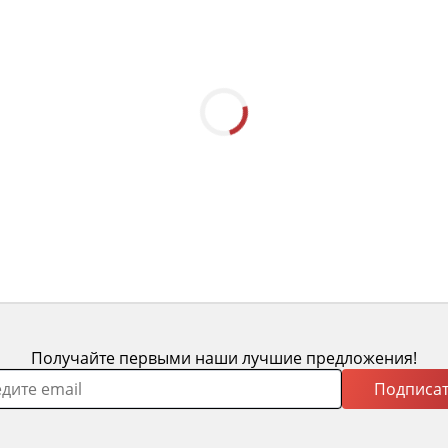
Шкаф книжный с ящиками
открытый Айно №4
-25%
-25%
№14 с мягким
 х 2000
63 345
 960
84 460
ода 9 240
Выгода 21 115
+ 277 бонусов
+ 633 бонусов