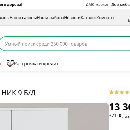
ого дерева!
ДМС-маркет - Дом мебели
зывы
Наши салоны
Наши работы
Новости
Каталог
Комнаты
и
Рассрочка и кредит
* обязат
НИК 9 Б/Д
13 3
* необяз
371
/ ме
* необяз