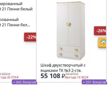
рованный
й 21 Пенни белый
-26%
-22%
Шкаф двухстворчатый с
ящиками ТК №3 2-ств.
55 108
0 800
74 470
ода 26 576
Выгода 19 362
+ 942 бонусов
+ 551 бонусов