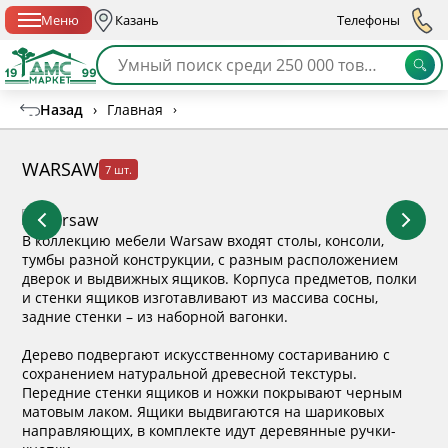
Спб с 10:00 до 21:00
Меню
Казань
Телефоны
Назад
›
Главная
›
WARSAW
7 шт.
В коллекцию мебели Warsaw входят столы, консоли,
тумбы разной конструкции, с разным расположением
дверок и выдвижных ящиков. Корпуса предметов, полки
и стенки ящиков изготавливают из массива сосны,
задние стенки – из наборной вагонки.
Дерево подвергают искусственному состариванию с
сохранением натуральной древесной текстуры.
Передние стенки ящиков и ножки покрывают черным
матовым лаком. Ящики выдвигаются на шариковых
направляющих, в комплекте идут деревянные ручки-