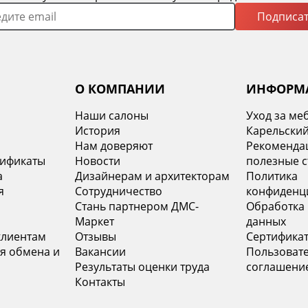
Подписат
О КОМПАНИИ
ИНФОРМ
Наши салоны
Уход за ме
История
Карельский
х
Нам доверяют
Рекомендац
тификаты
Новости
полезные с
а
Дизайнерам и архитекторам
Политика
я
Сотрудничество
конфиденц
Стань партнером ДМС-
Обработка
Маркет
данных
клиентам
Отзывы
Сертифика
я обмена и
Вакансии
Пользоват
Результаты оценки труда
соглашени
Контакты