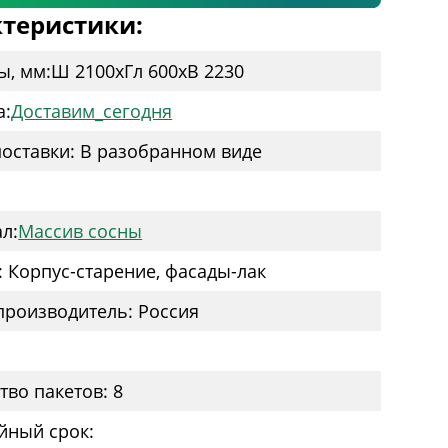
теристики:
ы, мм:
Ш 2100
x
Гл 600
x
В 2230
а:
Доставим_сегодня
оставки: В разобранном виде
:
л:
Массив сосны
: Корпус-старение, фасады-лак
производитель: Россия
тво пакетов: 8
йный срок: