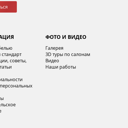
ься
АЦИЯ
ФОТО И ВИДЕО
белью
Галерея
 стандарт
3D туры по салонам
ии, советы,
Видео
татьи
Наши работы
иальности
 персональных
ты
ельское
е