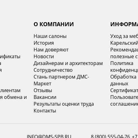
О КОМПАНИИ
ИНФОРМ
Наши салоны
Уход за ме
История
Карельский
х
Нам доверяют
Рекомендац
тификаты
Новости
полезные с
а
Дизайнерам и архитекторам
Политика
я
Сотрудничество
конфиденц
Стань партнером ДМС-
Обработка
Маркет
данных
клиентам
Отзывы
Сертифика
я обмена и
Вакансии
Пользоват
Результаты оценки труда
соглашени
Контакты
INFO@DMS-SPB.RU
8 (800) 555-04-76
+7