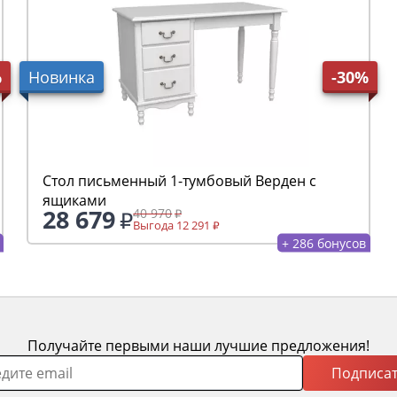
%
Новинка
-30%
Стол письменный 1-тумбовый Верден с
ящиками
28 679
40 970
Выгода 12 291
+ 286 бонусов
Получайте первыми наши лучшие предложения!
Подписат