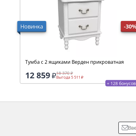
Новинка
-30
Тумба с 2 ящиками Верден прикроватная
12 859
18 370
Выгода 5 511
+ 128 бонусов