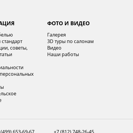
АЦИЯ
ФОТО И ВИДЕО
белью
Галерея
 стандарт
3D туры по салонам
ии, советы,
Видео
татьи
Наши работы
иальности
 персональных
ты
ельское
е
 (499) 653-69-67
+7 (812) 748-26-45