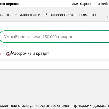
ого дерева!
ДМС-маркет - Дом мебели
зывы
Наши салоны
Наши работы
Новости
Каталог
Комнаты
и
Рассрочка и кредит
сьменные столы для гостиных, спален, прихожих, домашн