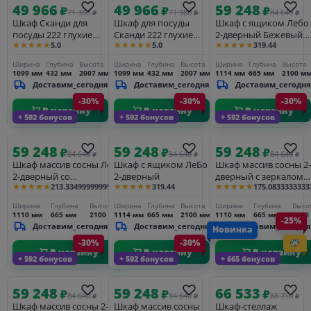
49 966
49 966
59 248
₽
₽
₽
71 380
71 380
84 640
₽
₽
₽
Шкаф Сканди для
Шкаф для посуды
Шкаф с ящиком Лебо
посуды 222 глухие
Сканди 222 глухие
2-дверный Бежевый
★★★★★
★★★★★
★★★★★
5.0
5.0
319.44
двери, белый/антик
двери, серый 7046/
воск/Антик
антик
Ширина
Глубина
Высота
Ширина
Глубина
Высота
Ширина
Глубина
Высота
1099 мм
432 мм
2007 мм
1099 мм
432 мм
2007 мм
1114 мм
665 мм
2100 м
Доставим_сегодня
Доставим_сегодня
Доставим_сегодня
-30%
-30%
-30%
В корзину
В корзину
В корзину
+ 592 бонусов
+ 592 бонусов
+ 592 бонусов
59 248
59 248
59 248
₽
₽
₽
84 640
84 640
84 640
₽
₽
₽
Шкаф массив сосны ЛеБо
Шкаф с ящиком ЛеБо
Шкаф массив сосны 2-
2-дверный со
2-дверный
дверный с зеркалом
★★★★★
★★★★★
★★★★★
213.33499999999998
319.44
175.0833333333
стеклянными дверями
ЛеБо
Ширина
Глубина
Высота
Ширина
Глубина
Высота
Ширина
Глубина
Высо
1110 мм
665 мм
2100 мм
1114 мм
665 мм
2100 мм
1110 мм
665 мм
2100
-25%
Доставим_сегодня
Доставим_сегодня
Доставим_сегодня
Новинка
-30%
-30%
В корзину
В корзину
В корзину
+ 592 бонусов
+ 592 бонусов
+ 665 бонусов
59 248
59 248
66 533
₽
₽
₽
84 640
84 640
88 710
₽
₽
₽
Шкаф массив сосны 2-
Шкаф массив сосны
Шкаф-стеллаж