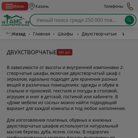
Спб с 10:00 до 21:00
Меню
Казань
Телефоны
Назад
›
Главная
›
Шкафы
›
Двухстворчатые
↴
ДВУХСТВОРЧАТЫЕ
341 шт.
В зависимости от высоты и внутренней компоновки 2-
створчатые шкафы, включая
двухстворчатый шкаф с
зеркалом
, идеально подходят для хранения разных
вещей в различных помещениях: одежды и обуви в
спальне и прихожей, текстиля и посуды в столовой,
игрушек и книг в детской, гостиной или кабинете. В
«Доме мебели из сосны» можно найти подходящий
вариант для каждой комнаты и под любое наполнение.
Для изготовления платяных, обувных и книжных
двухстворчатых шкафов используется натуральный
массив березы, дуба, ясеня, сосны. В недорогих
комбинированных моделях фасады выполнены из