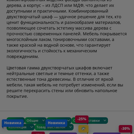
дерева, а корпус – из ЛДСП или МДФ, что делает их
доступными и практичными.
Комбинированный
двухстворчатый шкаф
— удачное решение для тех, кто
ценит функциональность и разнообразие материалов,
позволяющее сочетать эстетику массива дерева с
прочностью современных панелей. Мебель покрывается
многослойным лаком, тонировочными составами, а
также краской на водной основе, что гарантирует
экологичность и стойкость к механическим
повреждениям.
Цветовая гамма двухстворчатых шкафов включает
нейтральные светлые и темные оттенки, а также
естественные тона древесины. В отличие от яркой
мебели, такая мебель не потребует изменений, если вы
решите перекрасить стены или обновить напольное
покрытие.
-25%
Цена
Общие
Размеры
Сроки доставки
Новинка
Новинка
Коллекция
Товар выставлен
-30%