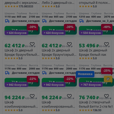
дверный с зеркалом
Лебо 2-дверный со
открытый 8 полок
★★★★★
★★★★★
★★★★★
175.083333
5.0
5.0
Лебо Бежевый воск/
стеклянными
белый Бетти 2-ств №7
Антик
дверями Бежевый
Ширина
Глубина
Высота
Ширина
Глубина
Высота
Ширина
Глубина
Высота
воск/Антик
1110 мм
665 мм
2100 мм
1110 мм
665 мм
2100 мм
1310 мм
600 мм
2070 м
Доставим_сегодня
Доставим_сегодня
Доставим_за_3_дн
-30%
-30%
-40%
В корзину
В корзину
В корзину
+ 624 бонусов
+ 624 бонусов
+ 534 бонусов
62 412
62 412
53 496
₽
₽
₽
89 160
89 160
89 160
₽
₽
₽
Шкаф 2х дверный
Шкаф 2х дверный
Шкаф 2х дверный
Бридж браун/белый
Бридж браун/серый
Бридж белый лак
★★★★★
★★★★★
★★★★★
5.0
5.0
5.0
лак
7012
Ширина
Глубина
Высота
Ширина
Глубина
Высота
Ширина
Глубина
Высота
1176 мм
600 мм
2060 мм
1176 мм
600 мм
2060 мм
1176 мм
600 мм
2060 м
-25%
Доставим_сегодня
Доставим_сегодня
Доставим_сегодня
Новинка
-22%
-22%
В корзину
В корзину
В корзину
+ 942 бонусов
+ 942 бонусов
+ 767 бонусов
94 224
94 224
76 740
₽
₽
₽
120 800
120 800
102 320
₽
₽
₽
Шкаф
Шкаф
Шкаф 2 створчатый
комбинированный
комбинированный
белый Бетти 2-ств №1
★★★★★
★★★★★
★★★★★
5.0
5.0
136.93
двухстворчатый 21
двухстворчатый 21