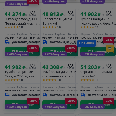
-45%
+ 499 бонусов
+ 419 бонусов
+ 443 бонусов
44 374
49 913
41 902
₽
₽
₽
80 680
66 550
59 860
₽
₽
₽
Шкаф для посуды 11
Сервант с ящиком
Тумба Сканди 222
Пенни серый жемчуг/
Бетти №3
глухие двери, белый/
★★★★★
★★★★★
★★★★★
5.0
5.0
5.0
антик 24 глухие
антик
фасады
Ширина
Глубина
Высота
Ширина
Глубина
Высота
Ширина
Глубина
Высота
942 мм
400 мм
1554 мм
990 мм
445 мм
1245 мм
1099 мм
432 мм
1527 м
-25%
Доставим_сегодня
Доставим_за_3_дня
Доставим_сегодня
Новинка
-30%
-30%
В корзину
В корзину
В корзину
+ 419 бонусов
+ 423 бонусов
+ 512 бонусов
41 902
42 308
51 203
₽
₽
₽
59 860
60 440
68 270
₽
₽
₽
Тумба с ящиками
Тумба Сканди 222СТЧ
Сервант с ящиками
Сканди 222 глухие
стеклянные и глухие
Бетти №4
★★★★★
★★★★★
★★★★★
5.0
5.0
5.0
двери, серый 7046/
двери, белый/антик
антик
Ширина
Глубина
Высота
Ширина
Глубина
Высота
Ширина
Глубина
Высота
1099 мм
432 мм
1527 мм
1099 мм
432 мм
1527 мм
990 мм
445 мм
1185 м
Доставим_сегодня
Доставим_сегодня
Доставим_за_3_дн
-30%
-30%
-30%
В корзину
В корзину
В корзину
+ 499 бонусов
+ 499 бонусов
+ 592 бонусов