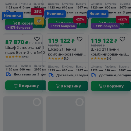
Пенни серый жемчуг/
Пенни белый кварц/
Ширина
Глубина
Высота
Ширина
Глубина
Высота
Ширина
Глубина
Высота
антик 24
антик 24
1123 мм
610 мм
1997 мм
1123 мм
610 мм
1997 мм
1120 мм
600 мм
2070 м
-25%
Доставим_сегодня
Доставим_сегодня
Доставим_за_3_дн
Новинка
Новинка
Новинка
-22%
-22%
В корзину
В корзину
В корзину
+ 1191 бонусов
+ 1191 бонусов
+ 878 бонусов
119 122
119 122
₽
₽
87 870
₽
117 160
₽
152 720
152 720
₽
₽
Шкаф 2 створчатый 1
Шкаф 21 Пенни
Шкаф 21 Пенни
ящик Бетти 2-ств №10
комбинированный
комбинированный
★★★★★
229.6
★★★★★
★★★★★
5.0
5.0
черный сапфир/
изумруд/антик 24 (NN
антик 24 (NN новые
новые
Ширина
Глубина
Высота
Ширина
Глубина
Высота
Ширина
Глубина
Высота
направляющие)
направляющие)
1120 мм
600 мм
2070 мм
1123 мм
610 мм
1997 мм
1123 мм
610 мм
1997 м
Доставим_за_3_дня
Доставим_сегодня
Доставим_сегодня
В корзину
В корзину
В корзину