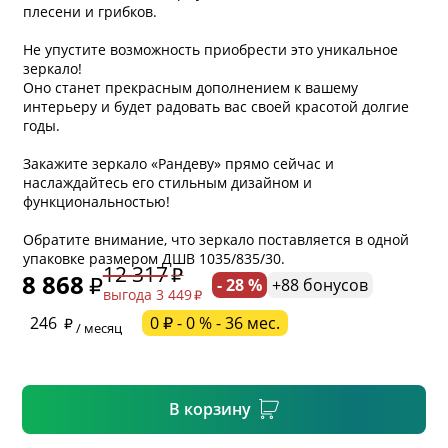
плесени и грибков.
Не упустите возможность приобрести это уникальное
зеркало!
Оно станет прекрасным дополнением к вашему
интерьеру и будет радовать вас своей красотой долгие
годы.
Закажите зеркало «Рандеву» прямо сейчас и
наслаждайтесь его стильным дизайном и
функциональностью!
* обязательное поле
Обратите внимание, что зеркало поставляется в одной
упаковке размером ДШВ 1035/835/30.
12 317
8 868
- 28 %
+88 бонусов
выгода 3 449
* необязательное поле
246
0 ₽ - 0 % - 36 мес.
/ месяц
* необязательное поле
В корзину