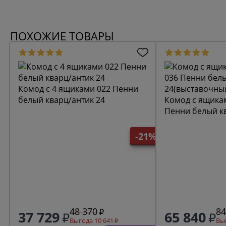
ПОХОЖИЕ ТОВАРЫ
Комод с 4 ящиками 022 Пенни
белый кварц/антик 24
Комод с ящикам
Пенни белый к
24(выставочны
-21%
48 370
84
37 729
65 840
Выгода 10 641
Выг