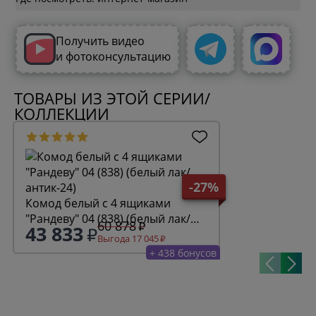
Получить видео
и фотоконсультацию
ТОВАРЫ ИЗ ЭТОЙ СЕРИИ/
КОЛЛЕКЦИИ
-27%
Комод белый с 4 ящиками
"Рандеву" 04 (838) (белый лак/
60 878
43 833
антик-24)
Выгода 17 045
+ 438 бонусов