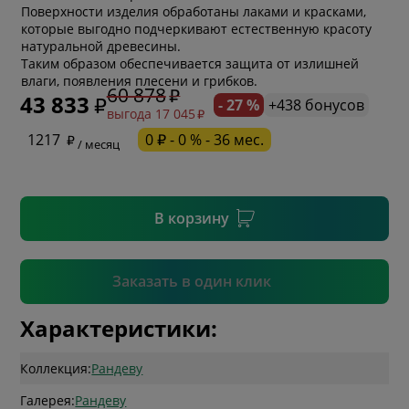
Поверхности изделия обработаны лаками и красками,
которые выгодно подчеркивают естественную красоту
натуральной древесины.
* обязательное поле
Таким образом обеспечивается защита от излишней
влаги, появления плесени и грибков.
60 878
43 833
- 27 %
+438 бонусов
выгода 17 045
* необязательное поле
1217
0 ₽ - 0 % - 36 мес.
/ месяц
* необязательное поле
В корзину
Подтвердить
Заказать в один клик
Характеристики:
Коллекция:
Рандеву
Галерея:
Рандеву