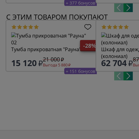
+ 377 бонусов
С ЭТИМ ТОВАРОМ ПОКУПАЮТ
-28%
Тумба прикроватная "Рауна" 02
Шкаф для одежд
(колониал)
21 000
87
15 120
62 704
Выгода 5 880
Выг
+ 151 бонусов