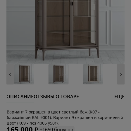
ОПИСАНИЕ
ОТЗЫВЫ О ТОВАРЕ
ЕЩЕ
Вариант 7 окрашен в цвет светлый беж (K07 -
* обязательное поле
ближайший RAL 9001). Вариант 9 окрашен в коричневый
цвет (K09 - ncs 4005 y50r).
165 000
+1650 бонусов