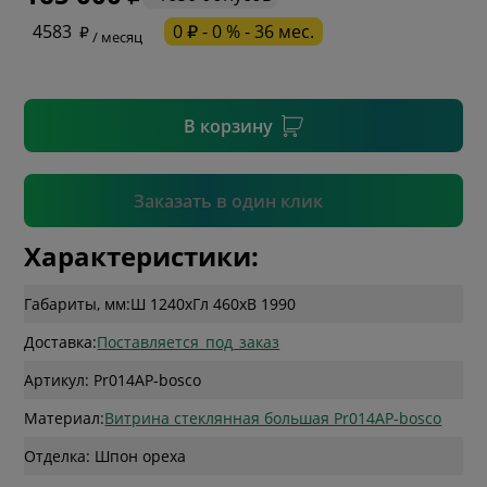
* необязательное поле
4583
0 ₽ - 0 % - 36 мес.
/ месяц
* необязательное поле
В корзину
Подтвердить
Заказать в один клик
Характеристики:
Габариты, мм:
Ш 1240
x
Гл 460
x
В 1990
Доставка:
Поставляется_под_заказ
Артикул: Pr014AP-bosco
Материал:
Витрина стеклянная большая Pr014AP-bosco
Отделка: Шпон ореха