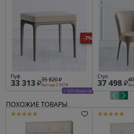
-7%
Пуф
Стул
35 820
40
33 313
37 498
Выгода 2 507
Выг
+ 333 бонусов
ПОХОЖИЕ ТОВАРЫ