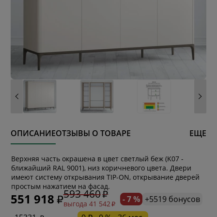
ОПИСАНИЕ
ОТЗЫВЫ О ТОВАРЕ
ЕЩЕ
Верхняя часть окрашена в цвет светлый беж (K07 -
ближайший RAL 9001), низ коричневого цвета. Двери
* обязательное поле
имеют систему открывания TIP-ON, открывание дверей
простым нажатием на фасад.
593 460
551 918
- 7 %
+5519 бонусов
выгода 41 542
* необязательное поле