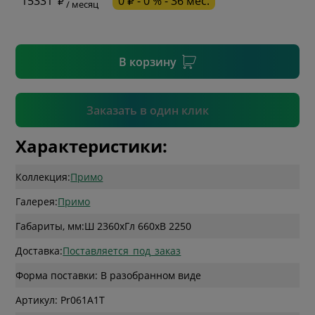
15331
0 ₽ - 0 % - 36 мес.
/ месяц
* необязательное поле
В корзину
Подтвердить
Заказать в один клик
Характеристики:
Коллекция:
Примо
Галерея:
Примо
Габариты, мм:
Ш 2360
x
Гл 660
x
В 2250
Доставка:
Поставляется_под_заказ
Форма поставки: В разобранном виде
Артикул: Pr061A1T