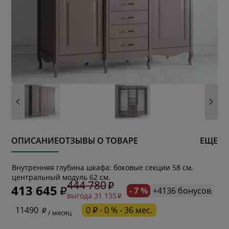
ОПИСАНИЕ
ОТЗЫВЫ О ТОВАРЕ
ЕЩЕ
* обязательное поле
Внутренняя глубина шкафа: боковые секции 58 см,
центральный модуль 62 см.
444 780
413 645
- 7 %
+4136 бонусов
выгода 31 135
* необязательное поле
11490
0 ₽ - 0 % - 36 мес.
/ месяц