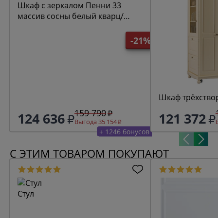
Шкаф с зеркалом Пенни 33
массив сосны белый кварц/
антик 24
-21%
Шкаф трёхство
159 790
124 636
121 372
Выгода 35 154
+ 1246 бонусов
С ЭТИМ ТОВАРОМ ПОКУПАЮТ
Стул