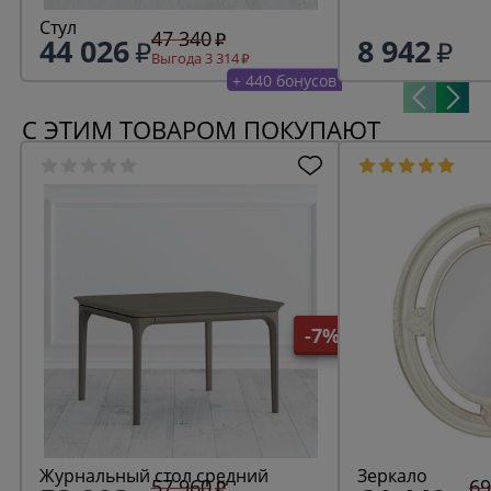
Стул
47 340
44 026
8 942
Выгода 3 314
+ 440 бонусов
С ЭТИМ ТОВАРОМ ПОКУПАЮТ
-7%
Журнальный стол средний
Зеркало
57 960
69