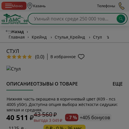
Спб с 10:00 до 21:00
Меню
Казань
Телефоны
Назад
›
Главная
›
Крейнд
›
Стулья_Крейнд
›
Стул
↴
СТУЛ
(0.0)
В избранное
ОПИСАНИЕ
ОТЗЫВЫ О ТОВАРЕ
ЕЩЕ
Нижняя часть окрашена в коричневый цвет (K09 - ncs
* обязательное поле
4005 y50r). Доступна опция выбора жёсткости сидушки:
мягкая и средняя.
43 560
40 511
- 7 %
+405 бонусов
выгода 3 049
* необязательное поле
1125
0 ₽ - 0 % - 36 мес.