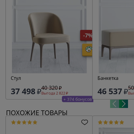
-7%
Стул
Банкетка
40 320
50
37 498
46 537
Выгода 2 822
Выг
+ 374 бонусов
ПОХОЖИЕ ТОВАРЫ