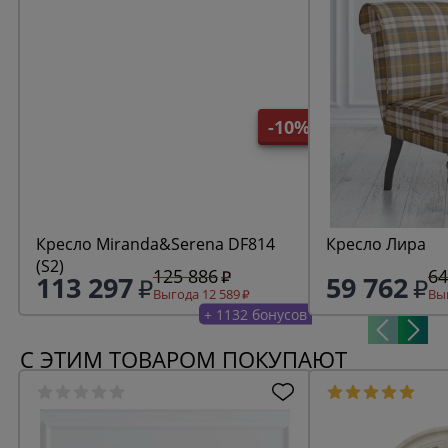
-10%
Кресло Miranda&Serena DF814
Кресло Лира
(S2)
125 886
64
113 297
59 762
Выгода 12 589
Выг
+ 1132 бонусов
С ЭТИМ ТОВАРОМ ПОКУПАЮТ