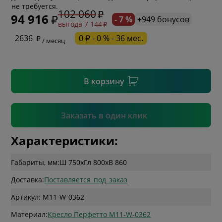
не требуется.
102 060
94 916
- 7 %
+949 бонусов
выгода 7 144
* необязательное поле
2636
0 ₽ - 0 % - 36 мес.
/ месяц
* необязательное поле
В корзину
Подтвердить
Заказать в один клик
Характеристики:
Габариты, мм:
Ш 750
x
Гл 800
x
В 860
Доставка:
Поставляется_под_заказ
Артикул: M11-W-0362
Материал:
Кресло Перфетто M11-W-0362