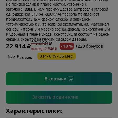
не привередлив в плане чистки, устойчив к
загрязнениям. В чем преимущества антресоли угловой
однодверной 510 (Ан-880у)? Антресоль привлекает
продолжительным сроком службы и завидной
устойчивостью к интенсивной эксплуатации. Материал
основы - прочный массив сосны, довольно экологичный
* обязательное поле
и удобный в плане ухода. Конструкция состоит из одной
секции, скрытой за глухим фасадом дверцы.
25 460
22 914
- 10 %
+229 бонусов
выгода 2 546
* необязательное поле
636
0 ₽ - 0 % - 36 мес.
/ месяц
* необязательное поле
В корзину
Подтвердить
Заказать в один клик
Характеристики: