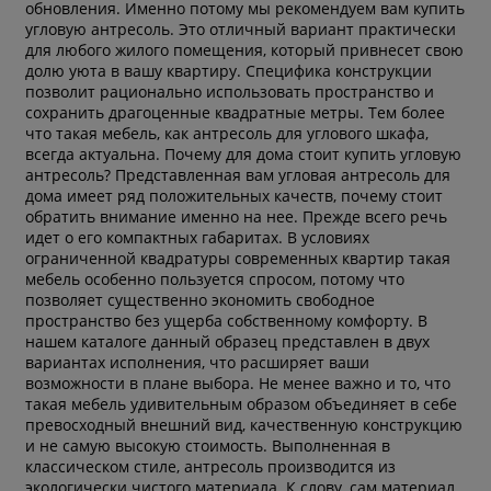
обновления. Именно потому мы рекомендуем вам купить
угловую антресоль. Это отличный вариант практически
для любого жилого помещения, который привнесет свою
долю уюта в вашу квартиру. Специфика конструкции
позволит рационально использовать пространство и
сохранить драгоценные квадратные метры. Тем более
что такая мебель, как антресоль для углового шкафа,
всегда актуальна. Почему для дома стоит купить угловую
антресоль? Представленная вам угловая антресоль для
дома имеет ряд положительных качеств, почему стоит
обратить внимание именно на нее. Прежде всего речь
идет о его компактных габаритах. В условиях
ограниченной квадратуры современных квартир такая
мебель особенно пользуется спросом, потому что
позволяет существенно экономить свободное
пространство без ущерба собственному комфорту. В
нашем каталоге данный образец представлен в двух
вариантах исполнения, что расширяет ваши
возможности в плане выбора. Не менее важно и то, что
такая мебель удивительным образом объединяет в себе
превосходный внешний вид, качественную конструкцию
и не самую высокую стоимость. Выполненная в
классическом стиле, антресоль производится из
экологически чистого материала. К слову, сам материал