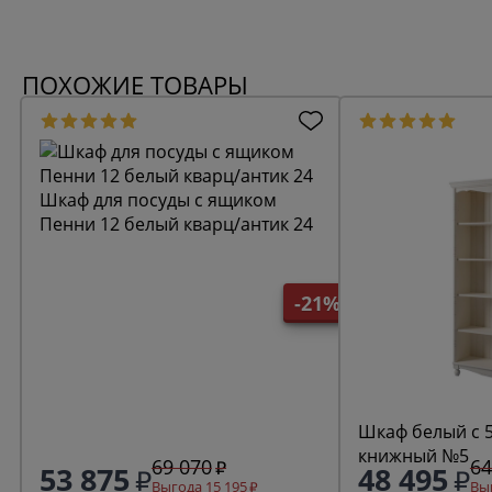
ПОХОЖИЕ ТОВАРЫ
Шкаф для посуды с ящиком
Пенни 12 белый кварц/антик 24
-21%
Шкаф белый с 
книжный №5
69 070
64
53 875
48 495
Выгода 15 195
Выг