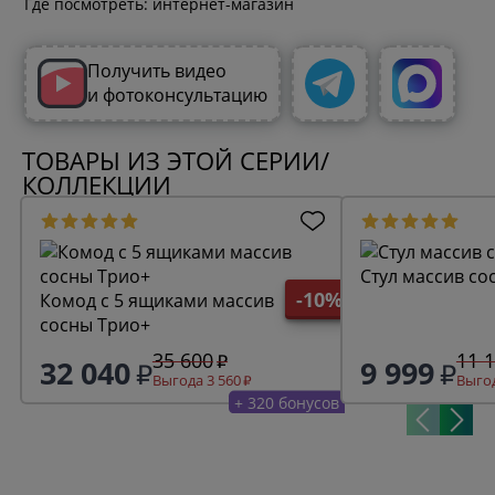
Где посмотреть: интернет-магазин
Получить видео
и фотоконсультацию
ТОВАРЫ ИЗ ЭТОЙ СЕРИИ/
КОЛЛЕКЦИИ
Стул массив со
-10%
Комод с 5 ящиками массив
сосны Трио+
35 600
11 
32 040
9 999
Выгода 3 560
Выгод
+ 320 бонусов