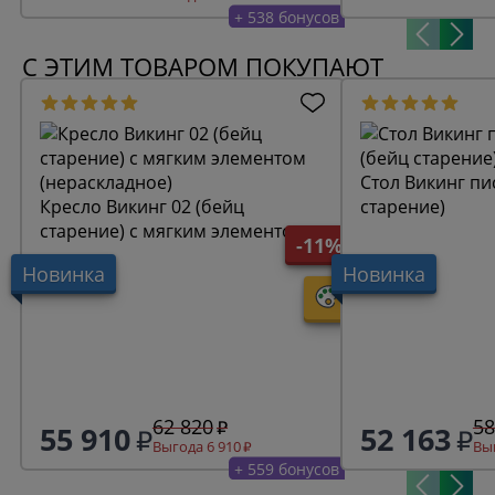
+ 538 бонусов
С ЭТИМ ТОВАРОМ ПОКУПАЮТ
Стол Викинг пись
Кресло Викинг 02 (бейц
старение)
старение) с мягким элементом
-11%
(нераскладное)
Новинка
Новинка
62 820
58
55 910
52 163
Выгода 6 910
Выг
+ 559 бонусов