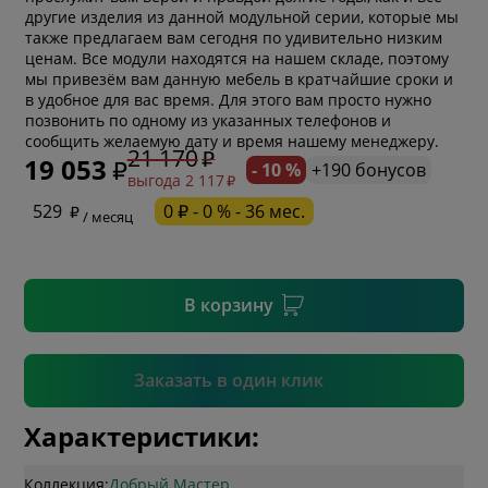
другие изделия из данной модульной серии, которые мы
также предлагаем вам сегодня по удивительно низким
ценам. Все модули находятся на нашем складе, поэтому
мы привезём вам данную мебель в кратчайшие сроки и
в удобное для вас время. Для этого вам просто нужно
* обязательное поле
позвонить по одному из указанных телефонов и
сообщить желаемую дату и время нашему менеджеру.
21 170
19 053
- 10 %
+190 бонусов
выгода 2 117
* необязательное поле
529
0 ₽ - 0 % - 36 мес.
/ месяц
* необязательное поле
В корзину
Подтвердить
Заказать в один клик
Характеристики:
Коллекция:
Добрый Мастер