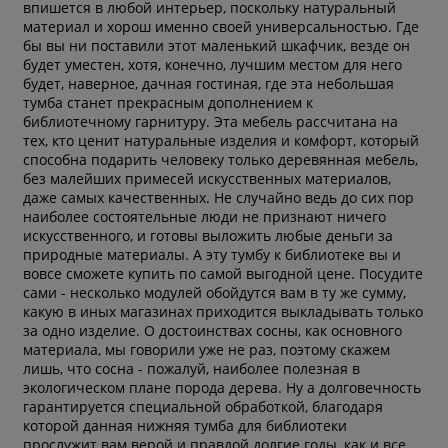
впишется в любой интерьер, поскольку натуральный
материал и хорош именно своей универсальностью. Где
бы вы ни поставили этот маленький шкафчик, везде он
будет уместен, хотя, конечно, лучшим местом для него
будет, наверное, дачная гостиная, где эта небольшая
тумба станет прекрасным дополнением к
библиотечному гарнитуру. Эта мебель рассчитана на
тех, кто ценит натуральные изделия и комфорт, который
способна подарить человеку только деревянная мебель,
без малейших примесей искусственных материалов,
даже самых качественных. Не случайно ведь до сих пор
наиболее состоятельные люди не признают ничего
искусственного, и готовы выложить любые деньги за
природные материалы. А эту тумбу к библиотеке вы и
вовсе сможете купить по самой выгодной цене. Посудите
сами - несколько модулей обойдутся вам в ту же сумму,
какую в иных магазинах приходится выкладывать только
за одно изделие. О достоинствах сосны, как основного
материала, мы говорили уже не раз, поэтому скажем
лишь, что сосна - пожалуй, наиболее полезная в
экологическом плане порода дерева. Ну а долговечность
гарантируется специальной обработкой, благодаря
которой данная нижняя тумба для библиотеки
прослужит вам верой и правдой долгие годы, как и все