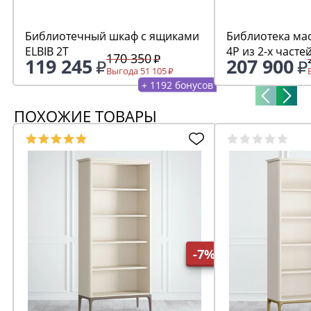
Библиотечный шкаф с ящиками
Библиотека мас
ELBIB 2T
4P из 2-х часте
170 350
119 245
207 900
Выгода 51 105
+ 1192 бонусов
ПОХОЖИЕ ТОВАРЫ
-7%