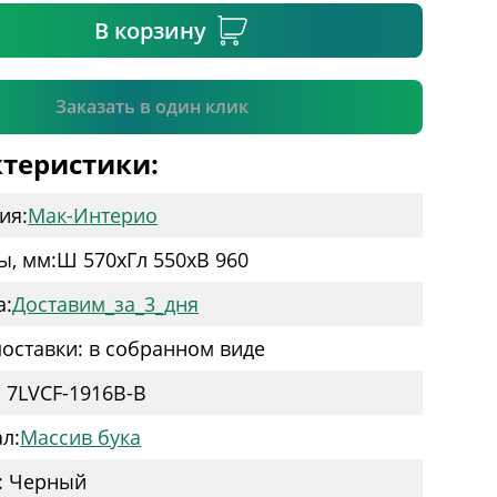
В корзину
Подтвердить
Заказать в один клик
теристики:
ия:
Мак-Интерио
ы, мм:
Ш 570
x
Гл 550
x
В 960
а:
Доставим_за_3_дня
оставки: в собранном виде
: 7LVCF-1916B-B
л:
Массив бука
: Черный