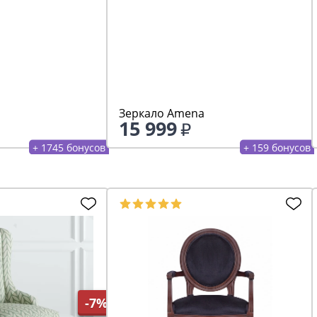
Зеркало Amena
15 999
+ 1745 бонусов
+ 159 бонусов
-7%