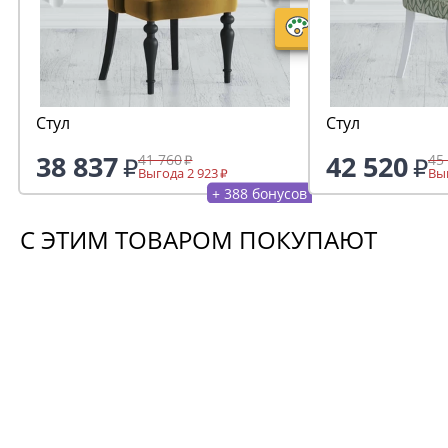
Стул
Стул
38 837
42 520
41 760
45
Выгода 2 923
Выг
+ 388 бонусов
С ЭТИМ ТОВАРОМ ПОКУПАЮТ