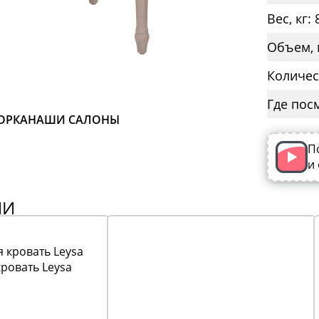
Вес, кг: 
Объем, 
Количес
Где пос
ОРКА
НАШИ САЛОНЫ
П
и
ИИ
ровать Leysa