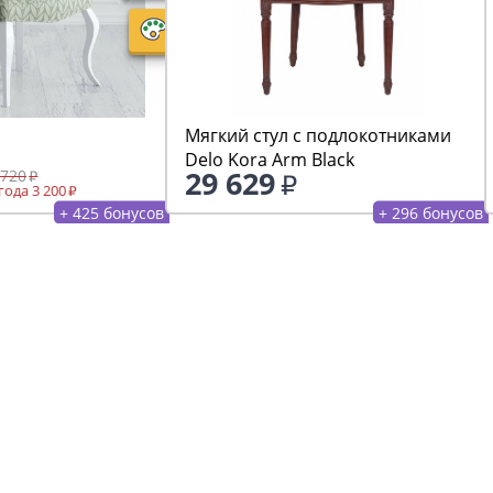
Мягкий стул с подлокотниками
Delo Kora Arm Black
29 629
 720
ода 3 200
+ 425 бонусов
+ 296 бонусов