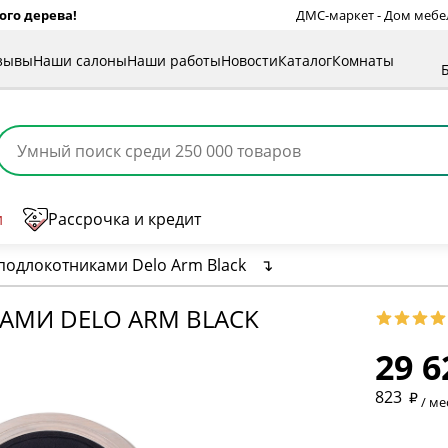
ого дерева!
ДМС-маркет - Дом мебели
зывы
Наши салоны
Наши работы
Новости
Каталог
Комнаты
и
Рассрочка и кредит
 подлокотниками Delo Arm Black
↴
* обязат
АМИ DELO ARM BLACK
29 6
* необяз
823
/ ме
* необяз