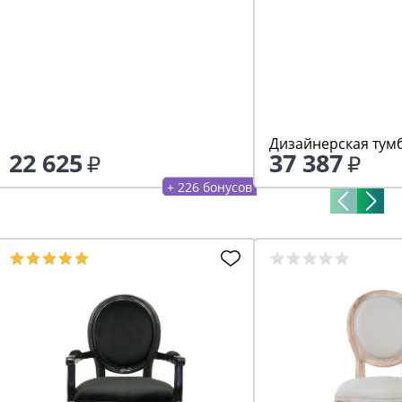
Дизайнерская тумб
22 625
37 387
+ 226 бонусов