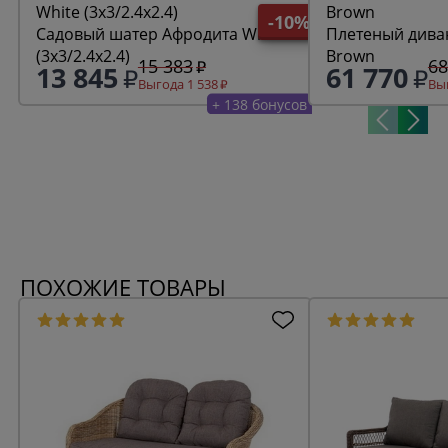
-10%
Садовый шатер Афродита White
Плетеный диван Афроди
(3x3/2.4x2.4)
Brown
15 383
68
13 845
61 770
Выгода 1 538
Выг
+ 138 бонусов
ПОХОЖИЕ ТОВАРЫ