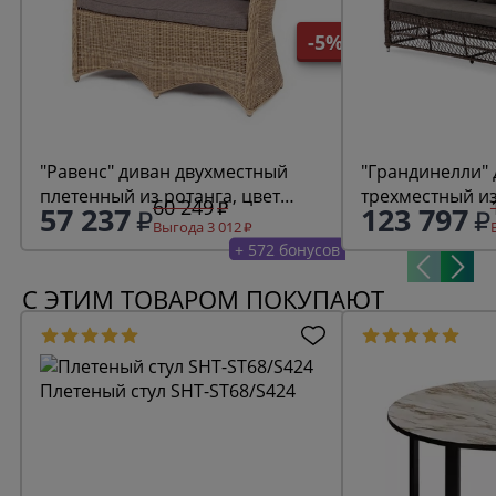
-5%
"Равенс" диван двухместный
"Грандинелли"
плетенный из ротанга, цвет
трехместный из
60 249
57 237
123 797
соломенный
ротанга, цвет 
Выгода 3 012
+ 572 бонусов
С ЭТИМ ТОВАРОМ ПОКУПАЮТ
Плетеный стул SHT-ST68/S424