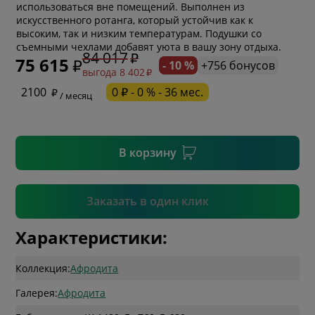
использоваться вне помещений. Выполнен из
искусственного ротанга, который устойчив как к
* обязательное поле
высоким, так и низким температурам. Подушки со
съемными чехлами добавят уюта в вашу зону отдыха.
84 017
75 615
- 10 %
+756 бонусов
выгода 8 402
* необязательное поле
2100
0 ₽ - 0 % - 36 мес.
/ месяц
* необязательное поле
В корзину
Подтвердить
Заказать в один клик
Характеристики:
Коллекция:
Афродита
Галерея:
Афродита