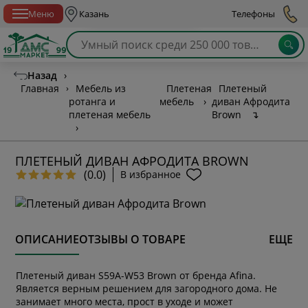
Спб с 10:00 до 21:00
Меню
Казань
Телефоны
Назад
›
Главная
›
Мебель из
Плетеная
Плетеный
ротанга и
мебель
›
диван Афродита
плетеная мебель
Brown
↴
›
ПЛЕТЕНЫЙ ДИВАН АФРОДИТА BROWN
(0.0)
В избранное
ОПИСАНИЕ
ОТЗЫВЫ О ТОВАРЕ
ЕЩЕ
Плетеный диван S59A-W53 Brown от бренда Afina.
Является верным решением для загородного дома. Не
занимает много места, прост в уходе и может