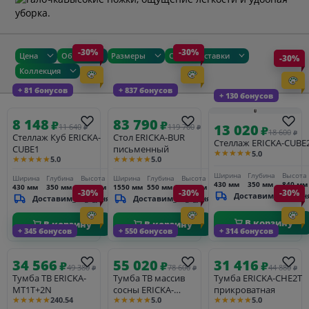
уборка.
-30%
-30%
Цена
Общие
Размеры
Сроки доставки
-30%
Коллекция
+ 81 бонусов
+ 837 бонусов
+ 130 бонусов
8 148
83 790
₽
₽
13 020
11 640
119 700
₽
₽
₽
18 600
₽
Стеллаж Куб ERICKA-
Стол ERICKA-BUR
Стеллаж ERICKA-CUBE
CUBE1
письменный
★★★★★
5.0
★★★★★
★★★★★
5.0
5.0
Ширина
Глубина
Высота
Ширина
Глубина
Высота
Ширина
Глубина
Высота
430 мм
350 мм
840 мм
430 мм
350 мм
430 мм
1550 мм
550 мм
780 мм
-30%
-30%
-30%
Доставим_за_3_дн
Доставим_за_3_дня
Доставим_за_3_дня
В корзину
В корзину
В корзину
+ 345 бонусов
+ 550 бонусов
+ 314 бонусов
34 566
55 020
31 416
₽
₽
₽
49 380
78 600
44 880
₽
₽
₽
Тумба ТВ ERICKA-
Тумба ТВ массив
Тумба ERICKA-CHE2T
MT1T+2N
сосны ERICKA-
прикроватная
★★★★★
★★★★★
★★★★★
240.54
5.0
5.0
MT2P+1T+1N