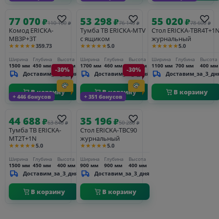
77 070
53 298
55 020
₽
₽
₽
110 100
76 140
78 600
₽
₽
₽
Комод ERICKA-
Тумба ТВ ERICKA-MTV
Стол ERICKA-TBR4T+1
MB3P+3T
с ящиком
журнальный
★★★★★
★★★★★
★★★★★
359.73
5.0
5.0
Ширина
Глубина
Высота
Ширина
Глубина
Высота
Ширина
Глубина
Высота
1500 мм
450 мм
900 мм
1700 мм
460 мм
500 мм
1100 мм
700 мм
400 мм
-30%
-30%
Доставим_за_3_дня
Доставим_за_3_дня
Доставим_за_3_дн
В корзину
В корзину
В корзину
+ 446 бонусов
+ 351 бонусов
44 688
35 196
₽
₽
63 840
50 280
₽
₽
Тумба ТВ ERICKA-
Стол ERICKA-TBC90
MT2T+1N
журнальный
★★★★★
★★★★★
5.0
5.0
Ширина
Глубина
Высота
Ширина
Глубина
Высота
1500 мм
450 мм
400 мм
900 мм
900 мм
400 мм
Доставим_за_3_дня
Доставим_за_3_дня
В корзину
В корзину