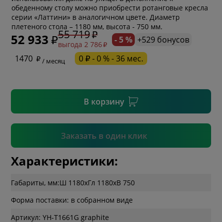
обеденному столу можно приобрести ротанговые кресла
* обязательное поле
серии «Латтини» в аналогичном цвете. Диаметр
плетеного стола – 1180 мм, высота - 750 мм.
55 719
52 933
- 5 %
+529 бонусов
выгода 2 786
* необязательное поле
1470
0 ₽ - 0 % - 36 мес.
/ месяц
* необязательное поле
В корзину
Подтвердить
Заказать в один клик
Характеристики:
Габариты, мм:
Ш 1180
x
Гл 1180
x
В 750
Форма поставки: в собранном виде
Артикул: YH-T1661G graphite