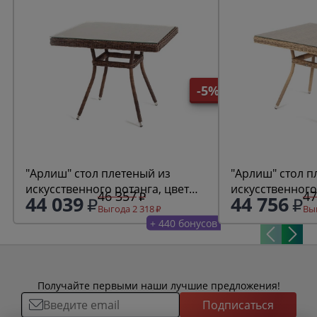
-5%
"Арлиш" стол плетеный из
"Арлиш" стол п
искусственного ротанга, цвет
искусственного
46 357
47
44 039
44 756
коричневый
соломенный
Выгода 2 318
Выг
+ 440 бонусов
Получайте первыми наши лучшие предложения!
Подписаться