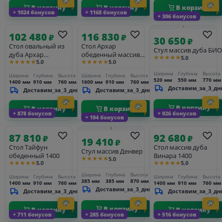
В корзину
В корзину
В корзину
+ 1024 бонусов
+ 1168 бонусов
+ 306 бонусов
102 480
116 830
₽
₽
30 650
₽
Стол овальный из
Стол Архар
Стул массив дуба БИО
дуба Архар
обеденный массив
★★★★★
5.0
★★★★★
★★★★★
5.0
5.0
обеденный 1400
дуба 1600
Ширина
Глубина
Высота
Ширина
Глубина
Высота
Ширина
Глубина
Высота
520 мм
550 мм
770 мм
1400 мм
910 мм
760 мм
1600 мм
910 мм
760 мм
Доставим_за_3_дн
Доставим_за_3_дня
Доставим_за_3_дня
В корзину
В корзину
В корзину
+ 878 бонусов
+ 926 бонусов
+ 194 бонусов
87 810
92 680
₽
₽
19 410
₽
Стол Тайфун
Стол массив дуба
Стул массив Денвер
обеденный 1400
Винара 1400
★★★★★
5.0
★★★★★
★★★★★
5.0
5.0
Ширина
Глубина
Высота
Ширина
Глубина
Высота
Ширина
Глубина
Высота
385 мм
385 мм
870 мм
1400 мм
910 мм
760 мм
1400 мм
910 мм
760 мм
Доставим_за_3_дня
Доставим_за_3_дня
Доставим_за_3_дн
В корзину
В корзину
В корзину
+ 711 бонусов
+ 285 бонусов
+ 516 бонусов