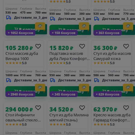
★★★★★
★★★★★
5.0
5.0
Ширина
Глубина
Высота
Ширина
Глубина
Высота
Ширина
Глубина
Высота
530 мм
475 мм
780 мм
550 мм
580 мм
380 мм
520 мм
550 мм
770 мм
Доставим_за_3_дня
Доставим_за_3_дня
Доставим_за_3_дн
В корзину
В корзину
В корзину
+ 1052 бонусов
+ 158 бонусов
+ 363 бонусов
105 280
15 820
36 300
₽
₽
₽
Стол массив дуба
Подставка массив
Стул из дуба массив
Винара 1600
дуба Лира Комфорт
Самурай кожа
★★★★★
★★★★★
★★★★★
5.0
5.0
5.0
(ткань)
Ширина
Глубина
Высота
Ширина
Глубина
Высота
Ширина
Глубина
Высота
1600 мм
910 мм
760 мм
550 мм
580 мм
380 мм
586 мм
560 мм
790 мм
Доставим_за_3_дня
Доставим_за_3_дня
Доставим_за_3_дн
В корзину
В корзину
В корзину
+ 2940 бонусов
+ 345 бонусов
+ 629 бонусов
294 000
34 520
62 970
₽
₽
₽
Стол Инфинити
Стул из дуба Милина
Кресло массив дуба
овальный стекло
мягкий (ткань)
Гарвард Комфорт
★★★★★
★★★★★
★★★★★
5.0
5.0
5.0
двойной 2800
(ткань)
Ширина
Глубина
Высота
Ширина
Глубина
Высота
Ширина
Глубина
Высота