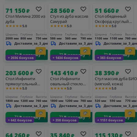
71 150
28 560
51 660
₽
₽
₽
Стол Милина 2000 из
Стул из дуба массив
Стол обеденный
дуба
Самурай
Оксфорд круглый
★★★★★
★★★★★
★★★★★
5.0
5.0
5.0
массив
Ширина
Глубина
Высота
Ширина
Глубина
Высота
Ширина
Глубина
Высота
2000 мм
800 мм
750 мм
586 мм
560 мм
790 мм
1100 мм
1100 мм
760 мм
Доставим_за_3_дня
Доставим_за_3_дня
Доставим_за_3_дн
В корзину
В корзину
В корзину
+ 2036 бонусов
+ 1434 бонусов
+ 383 бонусов
203 600
143 410
38 390
₽
₽
₽
Стол Инфинити
Стол Инфинити
Стул массив дуба БИО
прямоугольный
овальный стекло
(мягкий, кожа)
★★★★★
★★★★★
★★★★★
5.0
5.0
5.0
стекло двойной 2200
одиночный
Ширина
Глубина
Высота
Ширина
Глубина
Высота
Ширина
Глубина
Высота
1800 мм
1200 мм
760 мм
1800 мм
1200 мм
760 мм
520 мм
550 мм
770 мм
Доставим_за_3_дня
Доставим_за_3_дня
Доставим_за_3_дн
В корзину
В корзину
В корзину
+ 642 бонусов
+ 358 бонусов
+ 1151 бонусов
64 260
35 840
115 130
₽
₽
₽