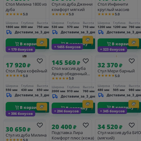
Стол Милина 1800 из
Стул из дуба Дженни
Стол Инфинити
дуба
комфорт мягкий
круглый массив
★★★★★
★★★★★
★★★★★
5.0
5.0
5.0
Ширина
Глубина
Высота
Ширина
Глубина
Высота
Ширина
Глубина
Высота
1800 мм
800 мм
750 мм
530 мм
570 мм
710 мм
1200 мм
1200 мм
760 мм
Доставим_за_3_дня
Доставим_за_3_дня
Доставим_за_3_дн
В корзину
В корзину
В корзину
+ 1455 бонусов
+ 179 бонусов
+ 323 бонусов
145 560
₽
17 920
32 370
₽
₽
Стол массив дуба
Стол Лира кофейный
Стул Мери барный
Архар обеденный
★★★★★
★★★★★
5.0
5.0
★★★★★
5.0
2000
Ширина
Глубина
Высота
Ширина
Глубина
Высота
Ширина
Глубина
Высота
550 мм
430 мм
650 мм
480 мм
505 мм
980 мм
2000 мм
910 мм
760 мм
Доставим_за_3_дня
Доставим_за_3_дн
Доставим_за_3_дня
В корзину
В корзину
В корзину
+ 204 бонусов
+ 345 бонусов
+ 306 бонусов
20 400
34 520
₽
₽
30 650
₽
Подставка Лира
Стул массив дуба БИО
Стул из дуба Милина
Комфорт плюс (кожа)
(мягкий)
★★★★★
5.0