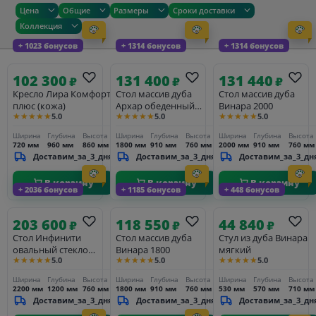
Цена
Общие
Размеры
Сроки доставки
Коллекция
+ 1023 бонусов
+ 1314 бонусов
+ 1314 бонусов
102 300
131 400
131 440
₽
₽
₽
Кресло Лира Комфорт
Стол массив дуба
Стол массив дуба
плюс (кожа)
Архар обеденный
Винара 2000
★★★★★
★★★★★
★★★★★
5.0
5.0
5.0
1800
Ширина
Глубина
Высота
Ширина
Глубина
Высота
Ширина
Глубина
Высота
720 мм
960 мм
860 мм
1800 мм
910 мм
760 мм
2000 мм
910 мм
760 мм
Доставим_за_3_дня
Доставим_за_3_дня
Доставим_за_3_дн
В корзину
В корзину
В корзину
+ 2036 бонусов
+ 1185 бонусов
+ 448 бонусов
203 600
118 550
44 840
₽
₽
₽
Стол Инфинити
Стол массив дуба
Стул из дуба Винара
овальный стекло
Винара 1800
мягкий
★★★★★
★★★★★
★★★★★
5.0
5.0
5.0
двойной 2200
Ширина
Глубина
Высота
Ширина
Глубина
Высота
Ширина
Глубина
Высота
2200 мм
1200 мм
760 мм
1800 мм
910 мм
760 мм
530 мм
570 мм
710 мм
Доставим_за_3_дня
Доставим_за_3_дня
Доставим_за_3_дн