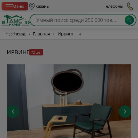
Спб с 10:00 до 21:00
Меню
Казань
Телефоны
Назад
›
Главная
›
Ирвинг
↴
ИРВИНГ
72 шт.