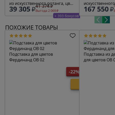
из искусственного ротанга, цвет
искусственного
41 374
39 305
167 550
графит
(гиацинт) трех
Выгода 2 069
соломенный
+ 393 бонусов
ПОХОЖИЕ ТОВАРЫ
Подставка для цветов
Подставка из дерева Ф
Фердинанд ОВ 02
для цветов ОВ 
-22%