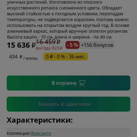
уличных растений. Изготовлено из плоского
искусственного ротанга соломенного цвета. Обладает
высокой стойкостью к погодным условиям, перепадам
температуры, не подвергается коррозии, поэтому можно
использовать на открытом воздухе круглый год. В основе
* обязательное поле
алюниевый каркас, который вручную оплетен ротангом.
Высота кашпо - 70 см, длина и ширина - по 40 см.
16 459
15 636
- 5 %
+156 бонусов
выгода 823
* необязательное поле
434
0 ₽ - 0 % - 36 мес.
/ месяц
* необязательное поле
В корзину
Подтвердить
Заказать в один клик
Характеристики:
Коллекция:
Форсанте