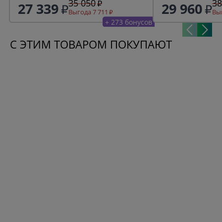
35 050
38
27 339
29 960
Выгода 7 711
Выг
+ 273 бонусов
С ЭТИМ ТОВАРОМ ПОКУПАЮТ