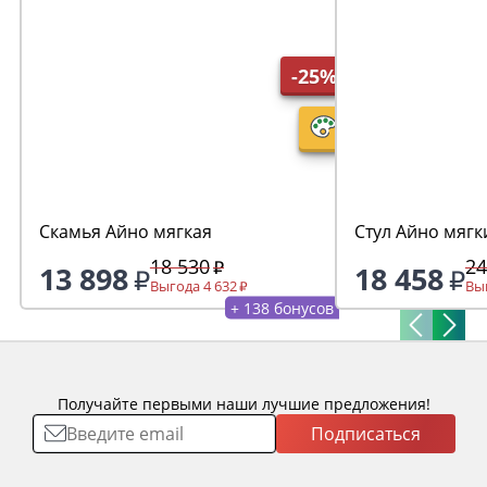
-25%
Скамья Айно мягкая
Стул Айно мягк
18 530
24
13 898
18 458
Выгода 4 632
Выг
+ 138 бонусов
Получайте первыми наши лучшие предложения!
Подписаться