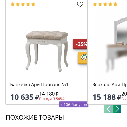
-25%
Банкетка Ари-Прованс №1
Зеркало Ари-П
14 180
20
10 635
15 188
Выгода 3 545
Выг
+ 106 бонусов
ПОХОЖИЕ ТОВАРЫ