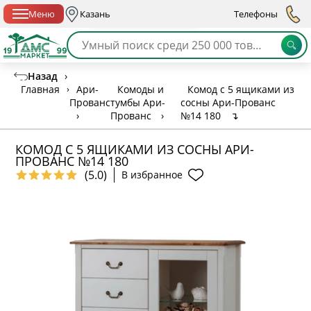
Спб с 10:00 до 21:00
Меню
Казань
Телефоны
Назад
›
Главная
›
Ари-
Комоды и
Комод с 5 ящиками из
Прованс
тумбы Ари-
сосны Ари-Прованс
›
Прованс
›
№14 180
↴
КОМОД С 5 ЯЩИКАМИ ИЗ СОСНЫ АРИ-
ПРОВАНС №14 180
(5.0)
В избранное