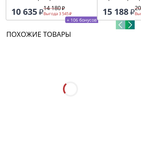
14 180
20
10 635
15 188
Выгода 3 545
Выг
+ 106 бонусов
ПОХОЖИЕ ТОВАРЫ