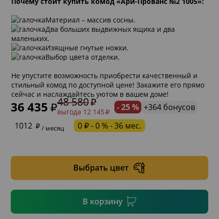
Почему стоит купить комод «Ари-Прованс №2 1005»:
Материал – массив сосны.
Два больших выдвижных ящика и два
маленьких.
Изящные гнутые ножки.
Выбор цвета отделки.
Не упустите возможность приобрести качественный и
стильный комод по доступной цене! Закажите его прямо
сейчас и наслаждайтесь уютом в вашем доме!
48 580
36 435
- 25 %
+364 бонусов
выгода 12 145
* обязательное поле
1012
0 ₽ - 0 % - 36 мес.
/ месяц
* необязательное поле
Выбрать цвет
* необязательное поле
В корзину