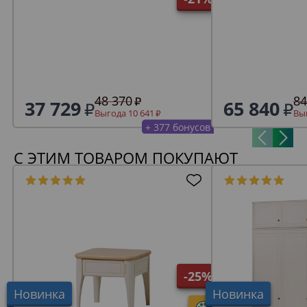
48 370
84
37 729
65 840
Выгода 10 641
Выг
+ 377 бонусов
С ЭТИМ ТОВАРОМ ПОКУПАЮТ
-25%
Новинка
Новинка