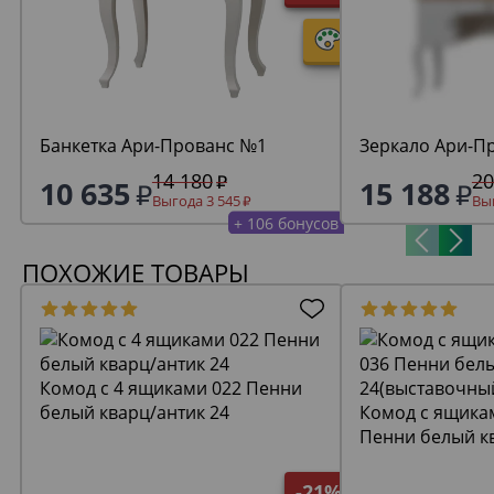
Банкетка Ари-Прованс №1
Зеркало Ари-П
14 180
20
10 635
15 188
Выгода 3 545
Выг
+ 106 бонусов
ПОХОЖИЕ ТОВАРЫ
Комод с 4 ящиками 022 Пенни
белый кварц/антик 24
Комод с ящикам
Пенни белый к
24(выставочны
-21%