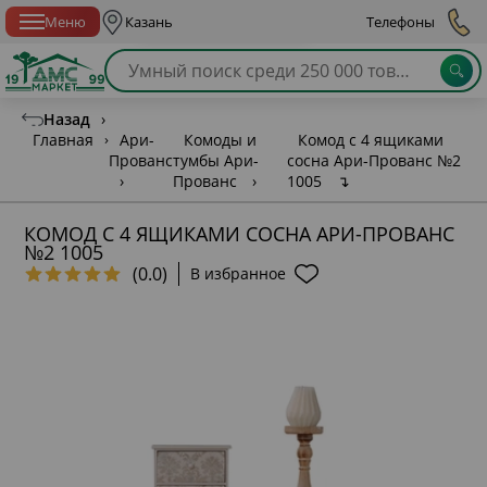
Спб с 10:00 до 21:00
Меню
Казань
Телефоны
Назад
›
Главная
›
Ари-
Комоды и
Комод с 4 ящиками
Прованс
тумбы Ари-
сосна Ари-Прованс №2
›
Прованс
›
1005
↴
КОМОД С 4 ЯЩИКАМИ СОСНА АРИ-ПРОВАНС
№2 1005
(0.0)
В избранное