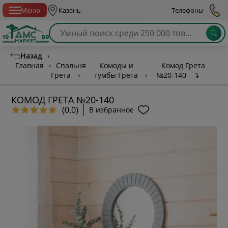
Спб с 10:00 до 21:00
Меню
Казань
Телефоны
Назад
›
Главная
›
Спальня
Комоды и
Комод Грета
Грета
›
тумбы Грета
›
№20-140
↴
КОМОД ГРЕТА №20-140
(0.0)
В избранное