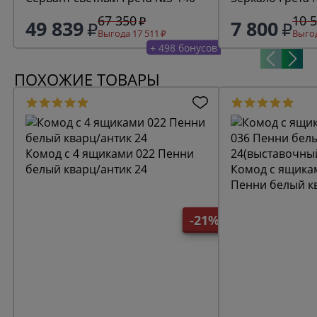
67 350
10 
49 839
7 800
Выгода 17 511
Выгод
+ 498 бонусов
ПОХОЖИЕ ТОВАРЫ
Комод с 4 ящиками 022 Пенни
белый кварц/антик 24
Комод с ящикам
Пенни белый к
24(выставочны
-21%