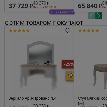
48 370
84
37 729
65 840
Выгода 10 641
Выг
+ 377 бонусов
С ЭТИМ ТОВАРОМ ПОКУПАЮТ
-25%
Зеркало Ари-Прованс №4
Стул мягкий со
№3
20 250
23