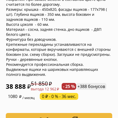
считается по более дорогому.
Размеры: крышка - 450х820, фасады ящиков - 177х798 (
шт). Глубина ящиков - 350 мм, высота боковин и
задников ящиков - 110 мм.
Высота цоколя - 60 мм.
Материал - сосна, задняя стенка, дно ящиков - ДВП
белого цвета.
Фурнитура без доводчиков.
Крепежные перекладины устанавливаются на
конфирматы, которые вкручиваются с внешней стороны
боковин (см. схему сборки). Заглушки не предусмотрены.
Ручки - деревянные кнопки.
Рекомендуется профессиональная сборка.
Выдвижные ящики на шариковых направляющих
полного выдвижения.
51 850
38 888
- 25 %
+388 бонусов
выгода 12 962
* обязательное поле
1080
0 ₽ - 0 % - 36 мес.
/ месяц
* необязательное поле