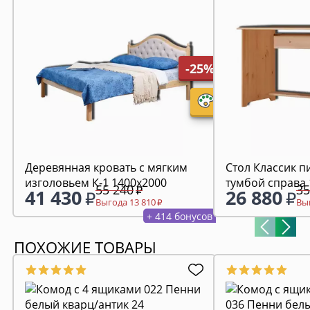
-25%
Деревянная кровать с мягким
Стол Классик 
изголовьем К-1 1400х2000
тумбой справа
55 240
35
41 430
26 880
Выгода 13 810
Выг
+ 414 бонусов
ПОХОЖИЕ ТОВАРЫ