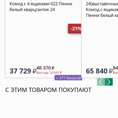
Комод с 4 ящиками 022 Пенни
белый кварц/антик 24
Комод с ящикам
Пенни белый к
24(выставочны
-21%
48 370
84
37 729
65 840
Выгода 10 641
Выг
+ 377 бонусов
С ЭТИМ ТОВАРОМ ПОКУПАЮТ