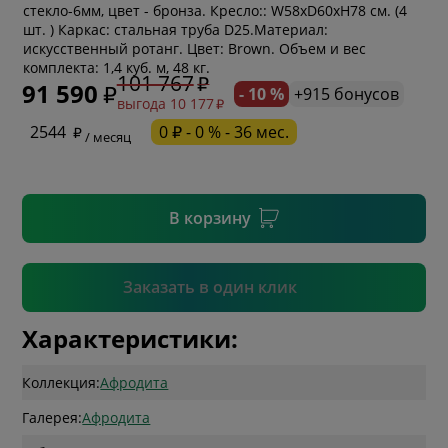
стекло-6мм, цвет - бронза. Кресло:: W58xD60xH78 см. (4
шт. ) Каркас: стальная труба D25.Материал:
* обязательное поле
искусственный ротанг. Цвет: Brown. Объем и вес
комплекта: 1,4 куб. м, 48 кг.
101 767
91 590
- 10 %
+915 бонусов
выгода 10 177
* необязательное поле
2544
0 ₽ - 0 % - 36 мес.
/ месяц
* необязательное поле
В корзину
Подтвердить
Заказать в один клик
Характеристики:
Коллекция:
Афродита
Галерея:
Афродита