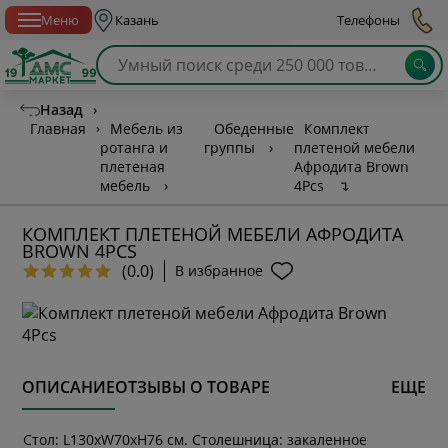
Спб с 10:00 до 21:00
Меню
Казань
Телефоны
Назад
›
Главная
›
Мебель из
Обеденные
Комплект
ротанга и
группы
›
плетеной мебели
плетеная
Афродита Brown
мебель
›
4Pcs
↴
КОМПЛЕКТ ПЛЕТЕНОЙ МЕБЕЛИ АФРОДИТА
BROWN 4PCS
(0.0)
В избранное
ОПИСАНИЕ
ОТЗЫВЫ О ТОВАРЕ
ЕЩЕ
Стoл: L130хW70xH76 см. Столешница: закаленное