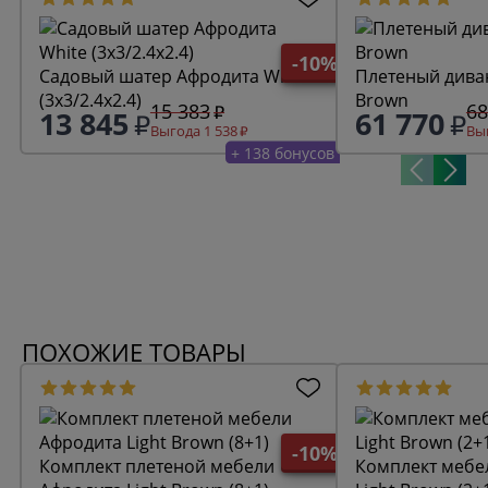
-10%
Садовый шатер Афродита White
Плетеный диван Афроди
(3x3/2.4x2.4)
Brown
15 383
68
13 845
61 770
Выгода 1 538
Выг
+ 138 бонусов
ПОХОЖИЕ ТОВАРЫ
-10%
Комплект плетеной мебели
Комплект мебели Афро