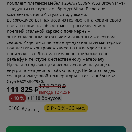
Комплект плетеной мебели 256A/YC379A-W53 Brown (4+1)
+ подушки на стульях от бренда Afina. В составе
комплекта: стол и 4 стула с подушками.
Высококачественная лоза из полиротанга коричневого
цвета стойкая к любым атмосферным явлениям.
Крепкий стальной каркас с полимерным
антивандальным покрытием и отличным качеством
сварки. Изделие сплетено вручную нашими мастерами
под жестким контролем качества на каждом этапе
производства. Лоза максимально приближена по
рельефу и текстуре к естественному материалу.
Идеально подходит для использования на улице и
внутри помещения в любую погоду. Не боится воды,
солнца и минусовой температуры. Стол 1400*800*740.
Стул 560*580*930.
* обязательное поле
124 250
111 825
выгода 12 425
- 10 %
+1118 бонусов
* необязательное поле
3106
0 ₽ - 0 % - 36 мес.
/ месяц
* необязательное поле