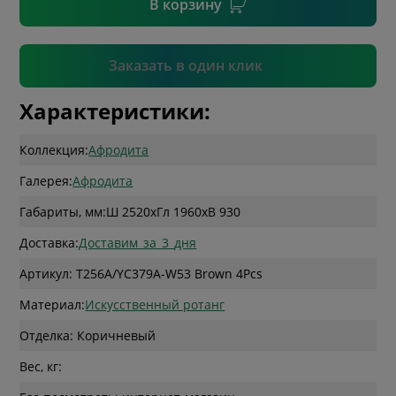
В корзину
Подтвердить
Заказать в один клик
Характеристики:
Коллекция:
Афродита
Галерея:
Афродита
Габариты, мм:
Ш 2520
x
Гл 1960
x
В 930
Доставка:
Доставим_за_3_дня
Артикул: T256A/YC379A-W53 Brown 4Pcs
Материал:
Искусственный ротанг
Отделка: Коричневый
Вес, кг: