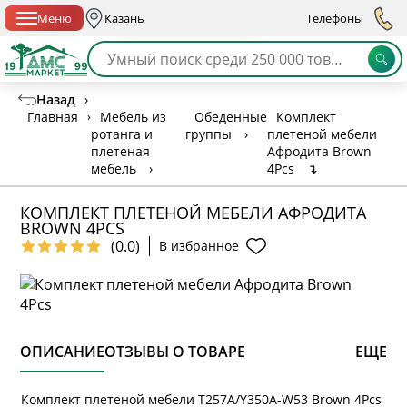
Спб с 10:00 до 21:00
Меню
Казань
Телефоны
Назад
›
Главная
›
Мебель из
Обеденные
Комплект
ротанга и
группы
›
плетеной мебели
плетеная
Афродита Brown
мебель
›
4Pcs
↴
КОМПЛЕКТ ПЛЕТЕНОЙ МЕБЕЛИ АФРОДИТА
BROWN 4PCS
(0.0)
В избранное
ОПИСАНИЕ
ОТЗЫВЫ О ТОВАРЕ
ЕЩЕ
Комплект плетеной мебели T257A/Y350A-W53 Brown 4Pcs