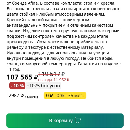
от бренда Afina. В составе комплекта: стол и 4 кресла.
Высококачественная лоза из полиротанга коричневого
цвета стойкая к любым атмосферным явлениям.
Крепкий стальной каркас с полимерным
антивандальным покрытием и отличным качеством
сварки. Изделие сплетено вручную нашими мастерами
под жестким контролем качества на каждом этапе
производства. Лоза максимально приближена по
рельефу и текстуре к естественному материалу.
Идеально подходит для использования на улице и
внутри помещения в любую погоду. Не боится воды,
солнца и минусовой температуры. Гарантия на изделие
- 1 год.
* обязательное поле
119 517
107 565
выгода 11 952
- 10 %
+1075 бонусов
* необязательное поле
2987
0 ₽ - 0 % - 36 мес.
/ месяц
* необязательное поле
В корзину