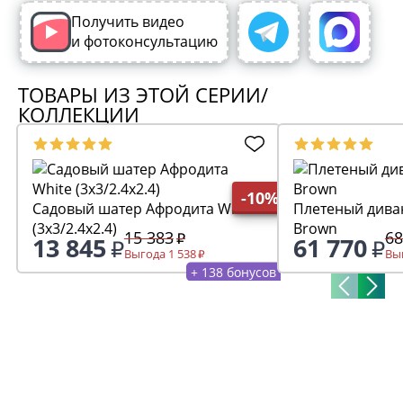
Получить видео
и фотоконсультацию
ТОВАРЫ ИЗ ЭТОЙ СЕРИИ/
КОЛЛЕКЦИИ
-10%
Садовый шатер Афродита White
Плетеный диван Афроди
(3x3/2.4x2.4)
Brown
15 383
68
13 845
61 770
Выгода 1 538
Выг
+ 138 бонусов