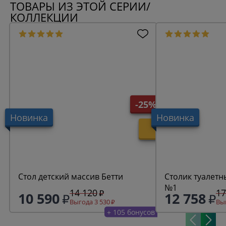
ТОВАРЫ ИЗ ЭТОЙ СЕРИИ/
КОЛЛЕКЦИИ
-25%
Новинка
Новинка
Стол детский массив Бетти
Столик туалетн
№1
14 120
17
10 590
12 758
Выгода 3 530
Выг
+ 105 бонусов