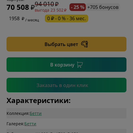
94 010
70 508
- 25 %
+705 бонусов
выгода 23 502
* обязательное поле
1958
0 ₽ - 0 % - 36 мес.
/ месяц
* необязательное поле
Выбрать цвет
* необязательное поле
В корзину
Подтвердить
Заказать в один клик
Характеристики:
Коллекция:
Бетти
Галерея:
Бетти