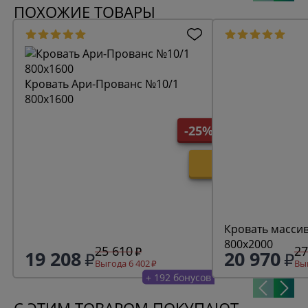
ПОХОЖИЕ ТОВАРЫ
Кровать Ари-Прованс №10/1
800х1600
-25%
Кровать масси
800х2000
25 610
27
19 208
20 970
Выгода 6 402
Выг
+ 192 бонусов