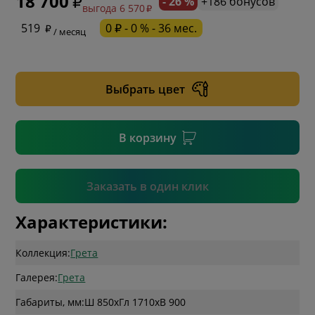
18 700
- 26 %
+186 бонусов
выгода 6 570
* обязательное поле
519
0 ₽ - 0 % - 36 мес.
/ месяц
* необязательное поле
Выбрать цвет
* необязательное поле
В корзину
Подтвердить
Заказать в один клик
Характеристики:
Коллекция:
Грета
Галерея:
Грета
Габариты, мм:
Ш 850
x
Гл 1710
x
В 900