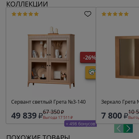
КОЛЛЕКЦИИ
-26%
Сервант светлый Грета №3-140
Зеркало Грета
67 350
10 
49 839
7 800
Выгода 17 511
Выгод
+ 498 бонусов
ПОХОЖИЕ ТОВАРЫ