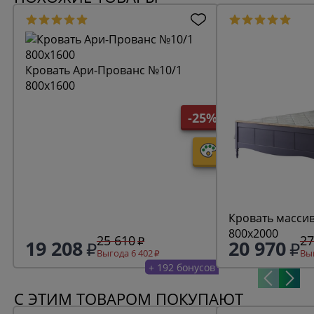
Кровать Ари-Прованс №10/1
800х1600
-25%
Кровать масси
800х2000
25 610
27
19 208
20 970
Выгода 6 402
Выг
+ 192 бонусов
С ЭТИМ ТОВАРОМ ПОКУПАЮТ