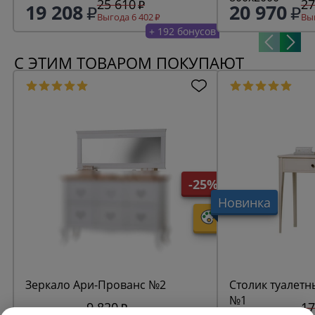
25 610
27
19 208
20 970
Выгода 6 402
Выг
+ 192 бонусов
С ЭТИМ ТОВАРОМ ПОКУПАЮТ
-25%
Новинка
Зеркало Ари-Прованс №2
Столик туалетн
№1
9 820
17