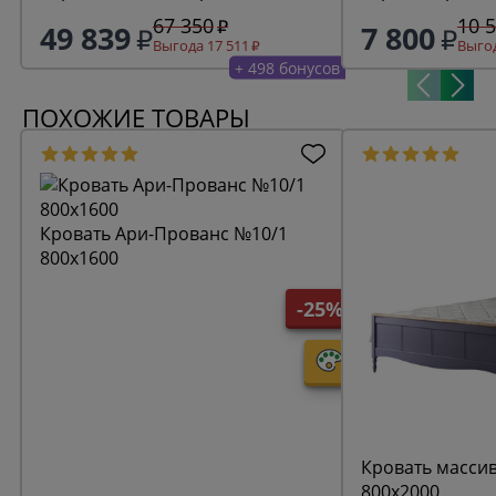
67 350
10 
49 839
7 800
Выгода 17 511
Выгод
+ 498 бонусов
ПОХОЖИЕ ТОВАРЫ
Кровать Ари-Прованс №10/1
800х1600
-25%
Кровать масси
800х2000