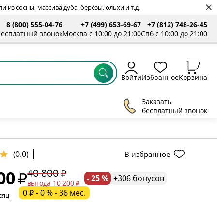
 из сосны, массива дуба, берёзы, ольхи и т.д.
8 (800) 555-04-76
+7 (499) 653-69-67
+7 (812) 748-26-45
Бесплатный звонок
Москва с 10:00 до 21:00
Спб с 10:00 до 21:00
Войти
Избранное
Корзина
Заказать
бесплатный звонок
(0.0)
В избранное
40 800
00
- 25 %
+306 бонусов
ельное поле
выгода 10 200
0 ₽ - 0 % - 36 мес.
сяц
ательное поле