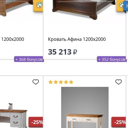
 1200х2000
Кровать Афина 1200х2000
35 213
+ 368 бонусов
+ 352 бонусов
-25%
-25%