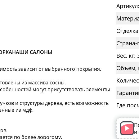
Артикул
Материа
Отделка:
Страна-
ОРКА
НАШИ САЛОНЫ
Вес, кг: 
Объем, 
оимость зависит от выбранного покрытия.
Количес
товлены из массива сосны.
особенностей могут присутствовать элементы
Гаранти
сучков и структуры дерева, есть возможность
Где пос
енные из мдф.
П
ов.
и
ается по более дорогому.