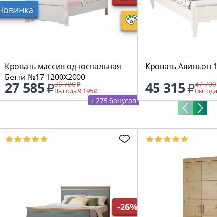
Новинка
Кровать массив односпальная
Кровать Авиньон 
Бетти №17 1200Х2000
27 585
45 315
36 780
47 700
Выгода 9 195
Выгода
+ 275 бонусов
-26%