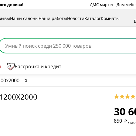
ого дерева!
ДМС-маркет - Дом мебели
зывы
Наши салоны
Наши работы
Новости
Каталог
Комнаты
и
Рассрочка и кредит
200х2000
↴
1200Х2000
30 6
* обязат
850
/ ме
* необяз