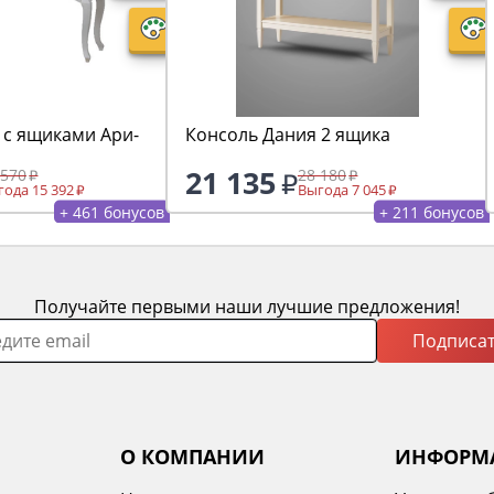
 с ящиками Ари-
Консоль Дания 2 ящика
21 135
 570
28 180
ода 15 392
Выгода 7 045
+ 461 бонусов
+ 211 бонусов
Получайте первыми наши лучшие предложения!
Подписат
О КОМПАНИИ
ИНФОРМ