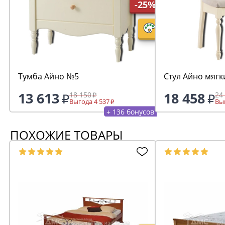
-25%
Тумба Айно №5
Стул Айно мягк
13 613
18 458
18 150
24
Выгода 4 537
Выг
+ 136 бонусов
ПОХОЖИЕ ТОВАРЫ