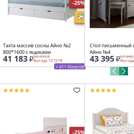
-25%
Тахта массив сосны Айно №2
Стол письменный 
800*1600 с ящиками
Айно №4
41 183
43 395
54 910
57 860
Выгода 13 727
Выгода
+ 411 бонусов
-25%