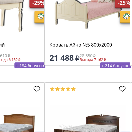
-25%
-25%
ий
Кровать Айно №5 800х2000
21 488
 610
28 650
ода 6 152
Выгода 7 162
+ 184 бонусов
+ 214 бонусов