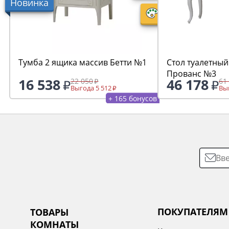
Новинка
Тумба 2 ящика массив Бетти №1
Стол туалетный
Прованс №3
16 538
46 178
22 050
61
Выгода 5 512
Выг
+ 165 бонусов
ПОКУПАТЕЛЯМ
ТОВАРЫ
КОМНАТЫ