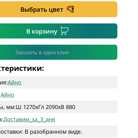
Выбрать цвет
ательное поле
В корзину
Подтвердить
Заказать в один клик
теристики:
ия:
Айно
:
Айно
ы, мм:
Ш 1270
x
Гл 2090
x
В 880
а:
Доставим_за_3_дня
оставки: В разобранном виде.