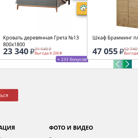
Кровать деревянная Грета №13
Шкаф Брамминг п
800х1800
23 340
47 055
31 540
62 740
Выгода 8 200
Выгода
+ 233 бонусов
ься
АЦИЯ
ФОТО И ВИДЕО