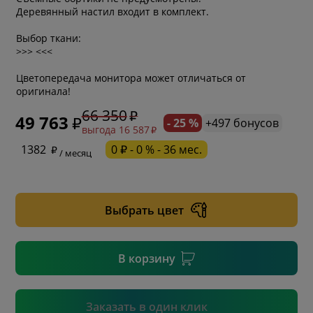
Деревянный настил входит в комплект.
Выбор ткани:
>>> <<<
Цветопередача монитора может отличаться от
оригинала!
66 350
49 763
- 25 %
+497 бонусов
выгода 16 587
* обязательное поле
1382
0 ₽ - 0 % - 36 мес.
/ месяц
* необязательное поле
Выбрать цвет
* необязательное поле
В корзину
Подтвердить
Заказать в один клик