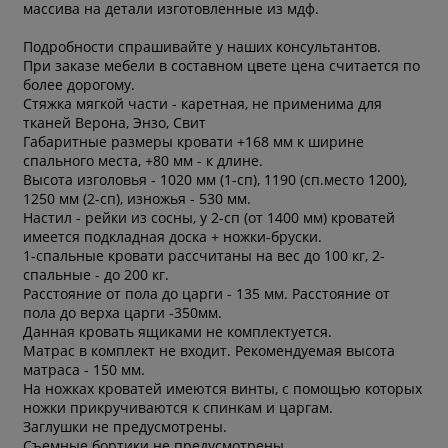
массива на детали изготовленные из мдф.
Подробности спрашивайте у наших консультантов.
При заказе мебели в составном цвете цена считается по
более дорогому.
Стяжка мягкой части - каретная, не применима для
тканей Верона, Энзо, Свит
Габаритные размеры кровати +168 мм к ширине
спального места, +80 мм - к длине.
Высота изголовья - 1020 мм (1-сп), 1190 (сп.место 1200),
1250 мм (2-сп), изножья - 530 мм.
Настил - рейки из сосны, у 2-сп (от 1400 мм) кроватей
имеется подкладная доска + ножки-бруски.
1-спальные кровати рассчитаны на вес до 100 кг, 2-
спальные - до 200 кг.
Расстояние от пола до царги - 135 мм. Расстояние от
пола до верха царги -350мм.
Данная кровать ящиками не комплектуется.
Матрас в комплект не входит. Рекомендуемая высота
матраса - 150 мм.
На ножках кроватей имеются винты, с помощью которых
ножки прикручиваются к спинкам и царгам.
Заглушки не предусмотрены.
Съемные бортики не предусмотрены.