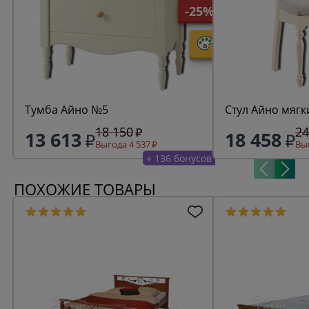
-25%
Тумба Айно №5
Стул Айно мягк
18 150
24
13 613
18 458
Выгода 4 537
Выг
+ 136 бонусов
ПОХОЖИЕ ТОВАРЫ